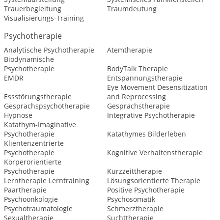
Trauerbegleitung
Traumdeutung
Visualisierungs-Training
Psychotherapie
Analytische Psychotherapie
Atemtherapie
Biodynamische
Psychotherapie
BodyTalk Therapie
EMDR
Entspannungstherapie
Eye Movement Desensitization
Essstörungstherapie
and Reprocessing
Gesprächspsychotherapie
Gesprächstherapie
Hypnose
Integrative Psychotherapie
Katathym-Imaginative
Psychotherapie
Katathymes Bilderleben
Klientenzentrierte
Psychotherapie
Kognitive Verhaltenstherapie
Körperorientierte
Psychotherapie
Kurzzeittherapie
Lerntherapie Lerntraining
Lösungsorientierte Therapie
Paartherapie
Positive Psychotherapie
Psychoonkologie
Psychosomatik
Psychotraumatologie
Schmerztherapie
Sexualtherapie
Suchttherapie