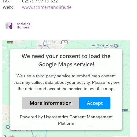
Fax:
02575 / 97 19 832
Web:
www.schmerzandlife.de
We need your consent to load the
Google Maps service!
We use a third party service to embed map content
that may collect data about your activity. Please review
the details and accept the service to see this map.
More Information
Accept
Powered by
Usercentrics Consent Management
Platform
Privatpraxis (hpg) mit der Möglichkeit auch Kassenpatienten
zu behandeln im sog. Alpha-Projekt u. im
Rückerstattungsverfahren durch die ges. Kassen (GKV)