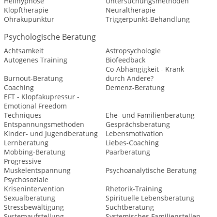
Heilhypnose
Untersuchungsmethoden
Klopftherapie
Neuraltherapie
Ohrakupunktur
Triggerpunkt-Behandlung
Psychologische Beratung
Achtsamkeit
Astropsychologie
Autogenes Training
Biofeedback
Co-Abhängigkeit - Krank
Burnout-Beratung
durch Andere?
Coaching
Demenz-Beratung
EFT - Klopfakupressur -
Emotional Freedom
Techniques
Ehe- und Familienberatung
Entspannungsmethoden
Gesprächsberatung
Kinder- und Jugendberatung
Lebensmotivation
Lernberatung
Liebes-Coaching
Mobbing-Beratung
Paarberatung
Progressive
Muskelentspannung
Psychoanalytische Beratung
Psychosoziale
Krisenintervention
Rhetorik-Training
Sexualberatung
Spirituelle Lebensberatung
Stressbewältigung
Suchtberatung
Systemaufstellung
Systemisches Familienstellen