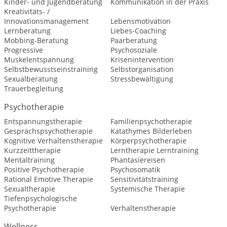
Kinder- und Jugendberatung
Kommunikation in der Praxis
Kreativitäts- /
Innovationsmanagement
Lebensmotivation
Lernberatung
Liebes-Coaching
Mobbing-Beratung
Paarberatung
Progressive
Psychosoziale
Muskelentspannung
Krisenintervention
Selbstbewusstseinstraining
Selbstorganisation
Sexualberatung
Stressbewältigung
Trauerbegleitung
Psychotherapie
Entspannungstherapie
Familienpsychotherapie
Gesprächspsychotherapie
Katathymes Bilderleben
Kognitive Verhaltenstherapie
Körperpsychotherapie
Kurzzeittherapie
Lerntherapie Lerntraining
Mentaltraining
Phantasiereisen
Positive Psychotherapie
Psychosomatik
Rational Emotive Therapie
Sensitivitätstraining
Sexualtherapie
Systemische Therapie
Tiefenpsychologische
Psychotherapie
Verhaltenstherapie
Wellness