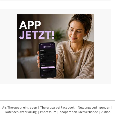
Als Therapeut eintragen
|
Theralupa bei Facebook
|
Nutzungsbedingungen
|
Datenschutzerklärung
|
Impressum
|
Kooperation Fachverbände
|
Aktion