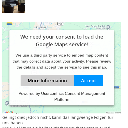
We need your consent to load the
Google Maps service!
We use a third party service to embed map content
that may collect data about your activity. Please review
the details and accept the service to see this map.
More Information
Accept
Powered by
Usercentrics Consent Management
Platform
Schwierige Phasen kennt fast jeder Mensch aus seinem
Leben. Meist gelingt es uns, diese Phasen selbstständig zu
bewältigen.
Gelingt dies jedoch nicht, kann das langwierige Folgen für
uns haben.