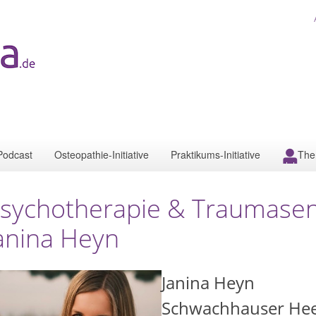
Podcast
Osteopathie-Initiative
Praktikums-Initiative
The
sychotherapie & Traumasen
anina Heyn
Janina Heyn
Schwachhauser Hee