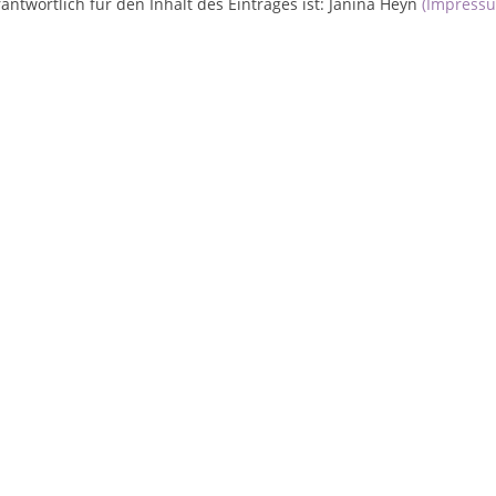
antwortlich für den Inhalt des Eintrages ist: Janina Heyn
(Impress