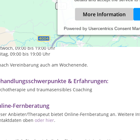
More Information
Powered by
Usercentrics Consent Ma
axiszeiten:
tag, 09:00 bis 19:00 Uhr
twoch, 09:00 bis 19:00 Uhr
itag, 09:00 bis 19:00 Uhr
. nach Vereinbarung auch am Wochenende.
handlungsschwerpunkte & Erfahrungen:
ychotherapie und traumasensibles Coaching
line-Fernberatung
ser Anbieter/Therapeut bietet Online-Fernberatung an. Weitere In
ntaktdaten oben
oder hier
.