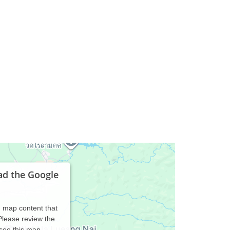
ad the Google
d map content that
 Please review the
 see this map.