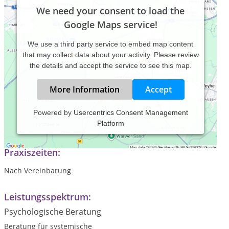
We need your consent to load the
Google Maps service!
We use a third party service to embed map content
that may collect data about your activity. Please review
the details and accept the service to see this map.
More Information
Accept
Powered by
Usercentrics Consent Management
Platform
Psychotherapie Französich und Deutsch
Praxiszeiten:
Nach Vereinbarung
Leistungsspektrum:
Psychologische Beratung
Beratung für systemische