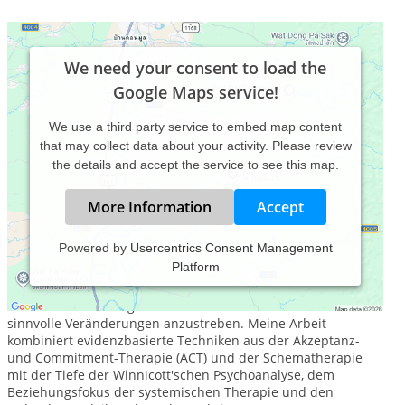
We need your consent to load the
Google Maps service!
We use a third party service to embed map content
that may collect data about your activity. Please review
the details and accept the service to see this map.
More Information
Accept
Powered by
Usercentrics Consent Management
Platform
Als Psychologe biete ich einen einfühlsamen,
maßgeschneiderten Ansatz, der Ihnen hilft
die Herausforderungen des Lebens zu meistern und
sinnvolle Veränderungen anzustreben. Meine Arbeit
kombiniert evidenzbasierte Techniken aus der Akzeptanz-
und Commitment-Therapie (ACT) und der Schematherapie
mit der Tiefe der Winnicott'schen Psychoanalyse, dem
Beziehungsfokus der systemischen Therapie und den