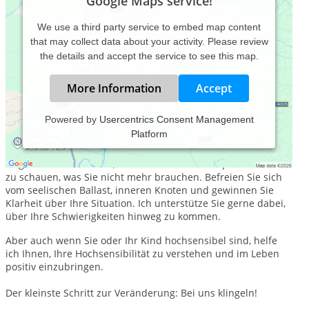
Google Maps service!
We use a third party service to embed map content
that may collect data about your activity. Please review
the details and accept the service to see this map.
More Information
Accept
Powered by
Usercentrics Consent Management
Platform
Wie schwer ist Ihr Lebensrucksack mit Erlebnissen und
unverarbeiteten Gefühlen, den Sie täglich mit sich herum
tragen? Ich lade Sie ein, Ihren Rucksack "auszupacken" und
zu schauen, was Sie nicht mehr brauchen. Befreien Sie sich
vom seelischen Ballast, inneren Knoten und gewinnen Sie
Klarheit über Ihre Situation. Ich unterstütze Sie gerne dabei,
über Ihre Schwierigkeiten hinweg zu kommen.
Aber auch wenn Sie oder Ihr Kind hochsensibel sind, helfe
ich Ihnen, Ihre Hochsensibilität zu verstehen und im Leben
positiv einzubringen.
Der kleinste Schritt zur Veränderung: Bei uns klingeln!