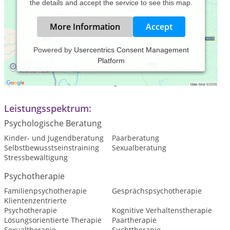
the details and accept the service to see this map.
More Information
Accept
Powered by
Usercentrics Consent Management
Platform
Praxiszeiten:
Sprechzeiten nach Vereinbarung
Leistungsspektrum:
Psychologische Beratung
Kinder- und Jugendberatung
Paarberatung
Selbstbewusstseinstraining
Sexualberatung
Stressbewältigung
Psychotherapie
Familienpsychotherapie
Gesprächspsychotherapie
Klientenzentrierte
Psychotherapie
Kognitive Verhaltenstherapie
Lösungsorientierte Therapie
Paartherapie
Sexualtherapie
Suchttherapie