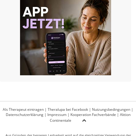
Als Therapeut eintragen
|
Theralupa bei Facebook
|
Nutzungsbedingungen
|
Datenschutzerklärung
|
Impressum
|
Kooperation Fachverbände
|
Aktion
Continentale
Aus Gründen der besseren Lesbarkeit wird auf die gleichzeitige Verwendung der