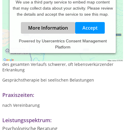
We use a third party service to embed map content
that may collect data about your activity. Please review
the details and accept the service to see this map.
More Information
Accept
Powered by
Usercentrics Consent Management
Platform
Psychoonkologische Akutversorgung
Begleitung von Betroffenen und ihren Angehörigen während
des gesamten Verlaufs schwerer, oft lebensverkürzender
Erkrankung
Gesprächstherapie bei seelischen Belastungen
Praxiszeiten:
nach Vereinbarung
Leistungsspektrum:
Psychologische Beratung