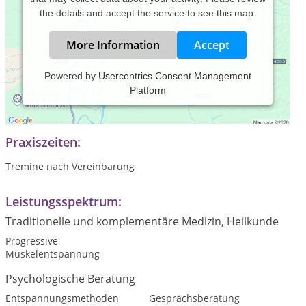
the details and accept the service to see this map.
More Information
Accept
Powered by
Usercentrics Consent Management
Platform
Krankenschwester; Psychologische Beraterin;
Psychoonkologische Fachberaterin
Praxiszeiten:
Tremine nach Vereinbarung
Leistungsspektrum:
Traditionelle und komplementäre Medizin, Heilkunde
Progressive
Muskelentspannung
Psychologische Beratung
Entspannungsmethoden
Gesprächsberatung