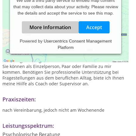
We use a third party service to embed map content
that may collect data about your activity. Please review
the details and accept the service to see this map.
More Information
Accept
Powered by
Usercentrics Consent Management
Platform
Als Dipl. Psychologe und systemischer Therapeut biete ich
Ihnen meine fachliche Erfahrung an, um Sie bei der Lösung
Ihrer Fragestellungen zu unterstützen.
Sie können als Einzelperson, Paar oder Familie zu mir
kommen. Benötigen Sie professionelle Unterstützung bei
Fragestellungen aus dem beruflichen Alltag, biete ich Ihnen
meine Hiilfe als Coach oder Supervisor an.
Praxiszeiten:
nach Vereinbarung, jedoch nicht am Wochenende
Leistungsspektrum:
Psychologische Beratung