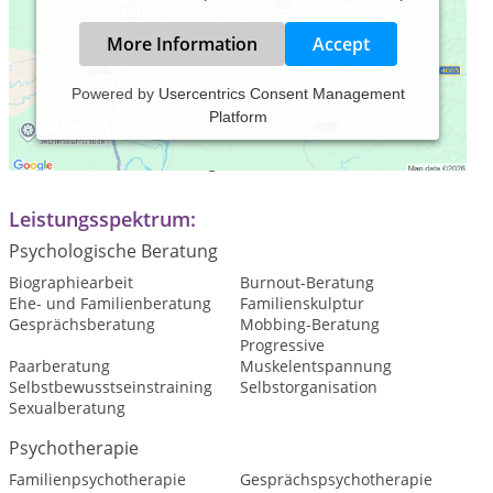
More Information
Accept
Powered by
Usercentrics Consent Management
Platform
Praxiszeiten:
Termine nach Vereinbarung.
Leistungsspektrum:
Psychologische Beratung
Biographiearbeit
Burnout-Beratung
Ehe- und Familienberatung
Familienskulptur
Gesprächsberatung
Mobbing-Beratung
Progressive
Paarberatung
Muskelentspannung
Selbstbewusstseinstraining
Selbstorganisation
Sexualberatung
Psychotherapie
Familienpsychotherapie
Gesprächspsychotherapie