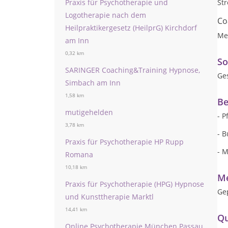
Praxis für Psychotherapie und
St
Logotherapie nach dem
Co
Heilpraktikergesetz (HeilprG) Kirchdorf
Me
am Inn
0,32 km
So
SARINGER Coaching&Training Hypnose,
Ge
Simbach am Inn
1,58 km
Be
mutigehelden
- P
3,78 km
- 
Praxis für Psychotherapie HP Rupp
- 
Romana
10,18 km
Me
Praxis für Psychotherapie (HPG) Hypnose
Ge
und Kunsttherapie Marktl
14,41 km
Qu
Online Psychotherapie München Passau