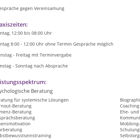
Gespräche gegen Vereinsamung
axiszeiten:
tag, 12:00 bis 08:00 Uhr
ntag 8:00 - 12:00 Uhr ohne Termin Gespräche möglich
nstag - Freitag mit Terminvergabe
mstag - Sonntag nach Absprache
istungsspektrum:
ychologische Beratung
ratung für systemische Lösungen
Biographi
rnout-Beratung
Coaching
menz-Beratung
Ehe- und
sprächsberatung
Kommunik
bensmotivation
Mobbing-
arberatung
Schulung
lbstbewusstseinstraining
Selbstorg