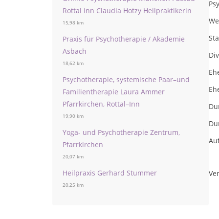
Ps
Rottal Inn Claudia Hotzy Heilpraktikerin
We
15,98 km
St
Praxis für Psychotherapie / Akademie
Asbach
Div
18,62 km
Ehe
Psychotherapie, systemische Paar–und
Eh
Familientherapie Laura Ammer
Pfarrkirchen, Rottal–Inn
Du
19,90 km
Du
Yoga- und Psychotherapie Zentrum,
Aut
Pfarrkirchen
20,07 km
Heilpraxis Gerhard Stummer
Ver
20,25 km