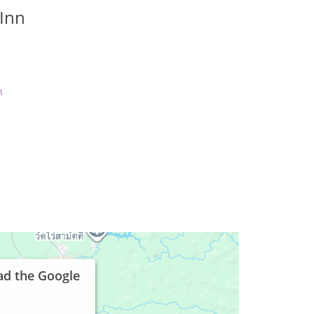
Inn
n
ad the Google