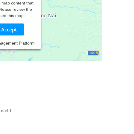
d map content that
 Please review the
 see this map.
Accept
nagement Platform
Umfeld