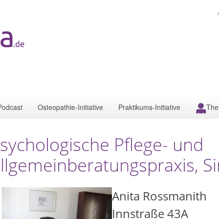
Podcast
Osteopathie-Initiative
Praktikums-Initiative
The
sychologische Pflege- und
llgemeinberatungspraxis, S
Anita Rossmanith
Innstraße 43A