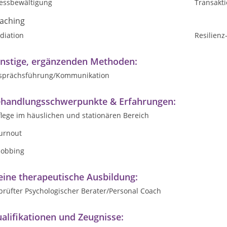
ressbewältigung
Transakt
aching
diation
Resilienz
nstige, ergänzenden Methoden:
sprächsführung/Kommunikation
handlungsschwerpunkte & Erfahrungen:
flege im häuslichen und stationären Bereich
Burnout
Mobbing
ine therapeutische Ausbildung:
prüfter Psychologischer Berater/Personal Coach
alifikationen und Zeugnisse: