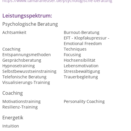
https://www.tamaraheuser.de/psychologische-beratung
Leistungsspektrum:
Psychologische Beratung
Achtsamkeit
Burnout-Beratung
EFT - Klopfakupressur -
Emotional Freedom
Coaching
Techniques
Entspannungsmethoden
Focusing
Gesprächsberatung
Hochsensibilität
Hypnosetraining
Lebensmotivation
Selbstbewusstseinstraining
Stressbewältigung
Telefonische Beratung
Trauerbegleitung
Visualisierungs-Training
Coaching
Motivationstraining
Personality Coaching
Resilienz-Training
Energetik
Intuition