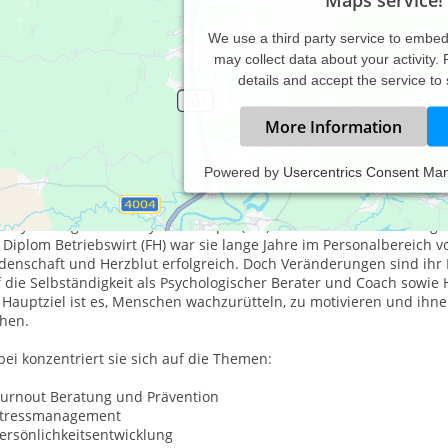
We use a third party service to embe
may collect data about your activity.
details and accept the service to
More Information
Powered by
Usercentrics Consent Ma
ula Jocham ist Psychologischer Berater und Heilpraktiker für begre
it 1991 widmet sie sich der Arbeit an Menschen und deren persönl
athym-imaginativer Psychotherapie (KIP) bildet die Basis für imagi
 Diplom Betriebswirt (FH) war sie lange Jahre im Personalbereich
idenschaft und Herzblut erfolgreich. Doch Veränderungen sind ih
 die Selbständigkeit als Psychologischer Berater und Coach sowie 
 Hauptziel ist es, Menschen wachzurütteln, zu motivieren und ihn
ehen.
ei konzentriert sie sich auf die Themen:
Burnout Beratung und Prävention
Stressmanagement
ersönlichkeitsentwicklung