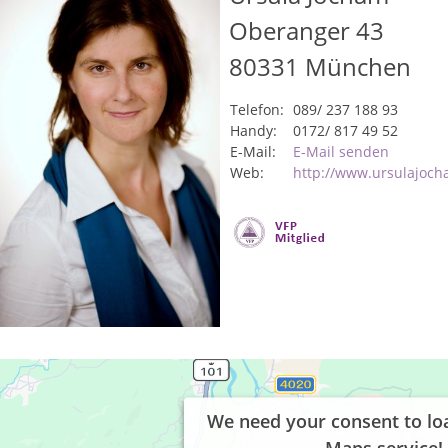
Oberanger 43
80331
München
Telefon:
089/ 237 188 93
Handy:
0172/ 817 49 52
E-Mail:
E-Mail senden
Web:
http://www.ursulajoc
We need your consent to lo
Maps service!