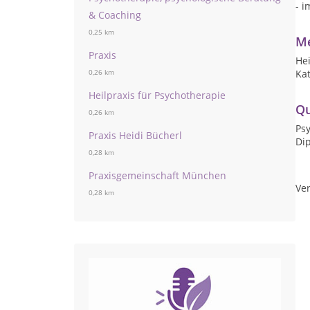
- 
& Coaching
0,25 km
Me
Praxis
Hei
Ka
0,26 km
Heilpraxis für Psychotherapie
Qu
0,26 km
Psy
Praxis Heidi Bücherl
Dip
0,28 km
Praxisgemeinschaft München
Ver
0,28 km