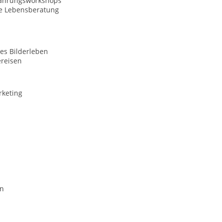
fahrungsworkshops
le Lebensberatung
es Bilderleben
ereisen
rketing
en
n