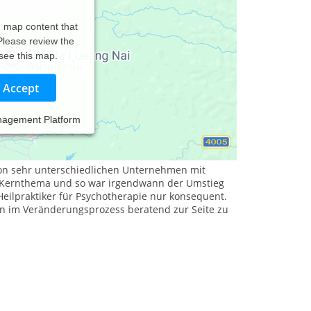
d map content that
 Please review the
 see this map.
Accept
nagement Platform
nzt auf das Gebiet der Psychotherapie (HeilprG).
icher Weiterentwicklung.Eine Zusatzausbildung in
native Techniken.
 von sehr unterschiedlichen Unternehmen mit
r Kernthema und so war irgendwann der Umstieg
Heilpraktiker für Psychotherapie nur konsequent.
en im Veränderungsprozess beratend zur Seite zu