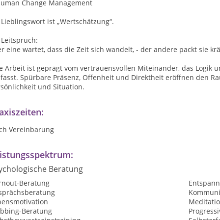
Human Change Management
 Lieblingswort ist „Wertschätzung“.
 Leitspruch:
r eine wartet, dass die Zeit sich wandelt, - der andere packt sie krä
e Arbeit ist geprägt vom vertrauensvollen Miteinander, das Logik
asst. Spürbare Präsenz, Offenheit und Direktheit eröffnen den Ra
sönlichkeit und Situation.
axiszeiten:
ch Vereinbarung
istungsspektrum:
ychologische Beratung
rnout-Beratung
Entspan
sprächsberatung
Kommunik
bensmotivation
Meditati
bbing-Beratung
Progress