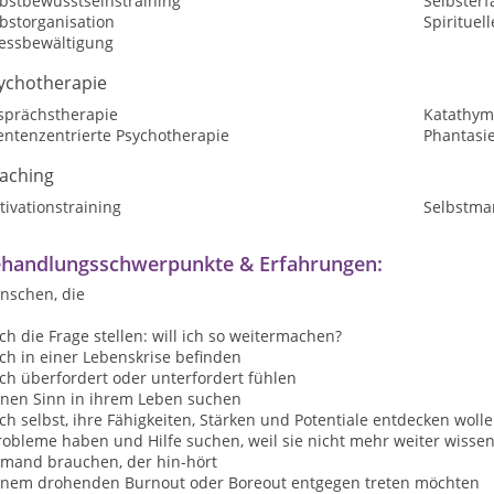
lbstbewusstseinstraining
Selbster
bstorganisation
Spirituel
ressbewältigung
ychotherapie
sprächstherapie
Katathym
entenzentrierte Psychotherapie
Phantasi
aching
ivationstraining
Selbstma
handlungsschwerpunkte & Erfahrungen:
nschen, die
ich die Frage stellen: will ich so weitermachen?
ich in einer Lebenskrise befinden
ich überfordert oder unterfordert fühlen
einen Sinn in ihrem Leben suchen
ich selbst, ihre Fähigkeiten, Stärken und Potentiale entdecken woll
robleme haben und Hilfe suchen, weil sie nicht mehr weiter wisse
jemand brauchen, der hin-hört
einem drohenden Burnout oder Boreout entgegen treten möchten