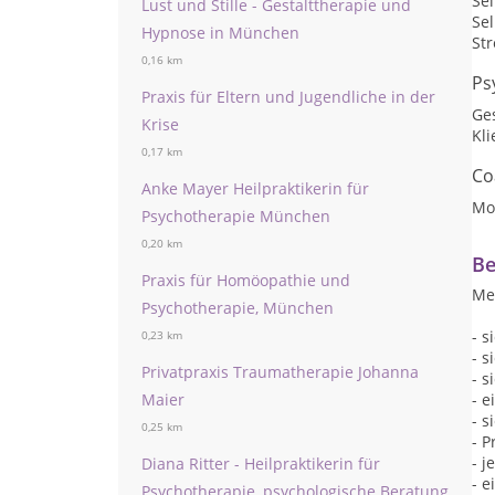
Se
Lust und Stille - Gestalttherapie und
Sel
Hypnose in München
St
0,16 km
Ps
Praxis für Eltern und Jugendliche in der
Ge
Krise
Kli
0,17 km
Co
Anke Mayer Heilpraktikerin für
Mot
Psychotherapie München
0,20 km
Be
Praxis für Homöopathie und
Me
Psychotherapie, München
- s
0,23 km
- s
Privatpraxis Traumatherapie Johanna
- s
Maier
- 
- s
0,25 km
- P
- 
Diana Ritter - Heilpraktikerin für
- 
Psychotherapie, psychologische Beratung