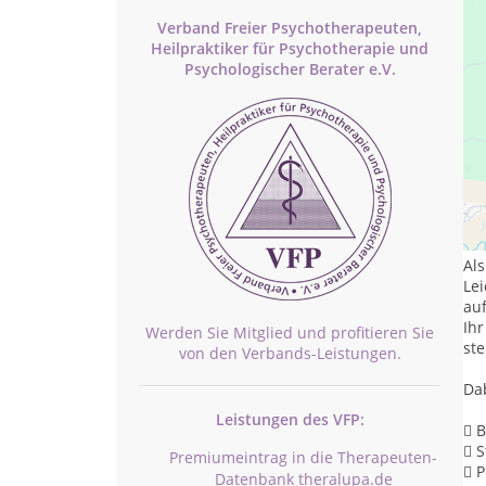
Verband Freier Psychotherapeuten,
Heilpraktiker für Psychotherapie und
Psychologischer Berater e.V.
Urs
Se
kat
Als
Le
auf
Ihr
Werden Sie Mitglied und profitieren Sie
st
von den Verbands-Leistungen.
Dab
Leistungen des VFP:
 
 
Premiumeintrag in die Therapeuten-
 P
Datenbank theralupa.de