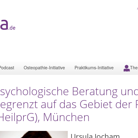
Podcast
Osteopathie-Initiative
Praktikums-Initiative
The
sychologische Beratung und
egrenzt auf das Gebiet der
HeilprG), München
Ursula Jocham