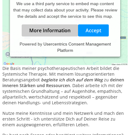
We use a third party service to embed map content
that may collect data about your activity. Please review
the details and accept the service to see this map.
More Information
Accept
Powered by
Usercentrics Consent Management
Platform
Praxis für psychologische Beratung und
Familienaufstellungen - dein Leben steht im Mittelpunkt!
Die Basis meiner psychotherapeutischen Arbeit bildet die
Systemische Therapie. Mit meinem lösungsorientierten
Beratungsangebot
begleite ich dich auf dem Weg
zu
deinen
inneren Stärken und Ressourcen
. Dabei arbeite ich mit der
systemischen Grundhaltung – auf Augenhöhe, empathisch,
allparteilich, wertschätzend und respektvoll – gegenüber
deinen Handlungs- und Lebensstrategien.
Nutze meine Kenntnisse und mein Netzwerk und mach den
ersten Schritt - ich unterstütze Dich auf Deiner Reise zu
einem ausgewogeneren, erfüllteren Leben.