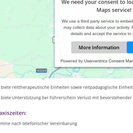
We need your consent to lo
Maps service!
We use a third party service to embe
may collect data about your activity.
details and accept the service to
More Information
Powered by
Usercentrics Consent Ma
 biete psychologische Unterstützung in allen Lebensfragen an. Ei
ttfinden - ich biete aber auch Gespräche ohne tiergestützes Coachi
umen sie aus dem Weg. Wir aktivieren Ihre Ressourcen!
 biete reittherapeutische Einheiten sowie reitpädagogische Einhei
h biete Unterstützung bei Führerschein Verlust mit bevorstehende
axiszeiten:
rmine nach telefonischer Vereinbarung