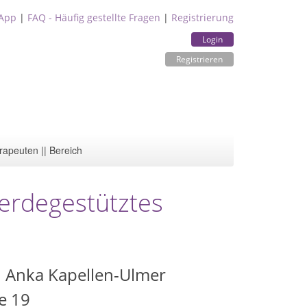
App
|
FAQ - Häufig gestellte Fragen
|
Registrierung
Login
Registrieren
rapeuten || Bereich
ferdegestütztes
 Anka Kapellen-Ulmer
e 19