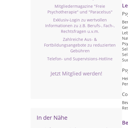
Le
Mitgliedermagazine "Freie
Psychotherapie" und "Paracelsus"
Ps
Exklusiv-Login zu wertvollen
Be
Informationen zu z.B. Berufs-, Fach-,
Ge
Rechtsfragen u.v.m.
Le
Na
Zahlreiche Aus- &
Psy
Fortbildungsangebote zu reduzierten
Se
Gebühren
Sel
Telefon- und Supervisions-Hotline
Su
Ps
Jetzt Mitglied werden!
He
Per
Co
Be
Res
In der Nähe
Be