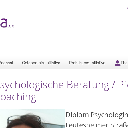
Podcast
Osteopathie-Initiative
Praktikums-Initiative
The
sychologische Beratung / P
oaching
Diplom Psychologin
Leutesheimer Straß