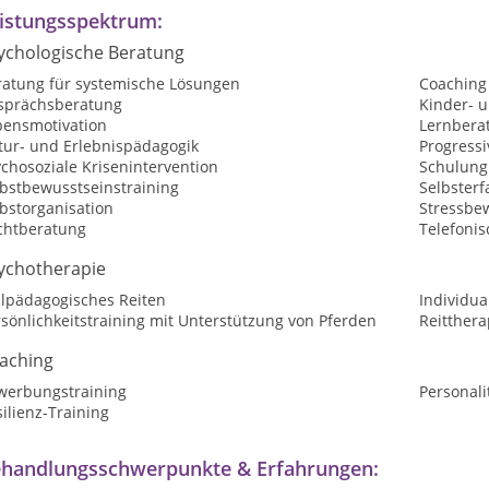
istungsspektrum:
ychologische Beratung
ratung für systemische Lösungen
Coaching
sprächsberatung
Kinder- 
bensmotivation
Lernbera
tur- und Erlebnispädagogik
Progress
chosoziale Krisenintervention
Schulung
lbstbewusstseinstraining
Selbster
bstorganisation
Stressbe
chtberatung
Telefoni
ychotherapie
ilpädagogisches Reiten
Individua
sönlichkeitstraining mit Unterstützung von Pferden
Reitthera
aching
werbungstraining
Personali
ilienz-Training
handlungsschwerpunkte & Erfahrungen: