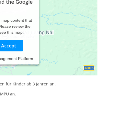
ad the Google
d map content that
 Please review the
 see this map.
Accept
nagement Platform
n Coaching kann mit Unterstützung der Pferde
ng an. Wir identifizieren die Stolpersteine und
ten für Kinder ab 3 Jahren an.
r MPU an.