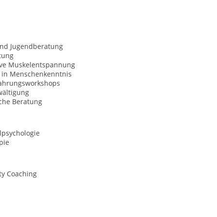
und Jugendberatung
tung
ive Muskelentspannung
 in Menschenkenntnis
fahrungsworkshops
wältigung
sche Beratung
lpsychologie
pie
ty Coaching