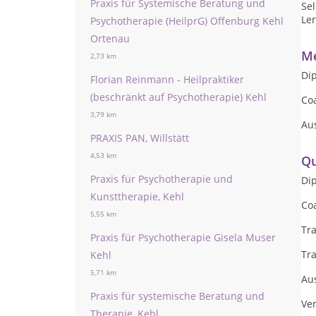
Praxis für Systemische Beratung und
Sel
Le
Psychotherapie (HeilprG) Offenburg Kehl
Ortenau
Me
2,73 km
Di
Florian Reinmann - Heilpraktiker
(beschränkt auf Psychotherapie) Kehl
Co
3,79 km
Au
PRAXIS PAN, Willstätt
4,53 km
Qu
Praxis für Psychotherapie und
Di
Kunsttherapie, Kehl
Co
5,55 km
Tra
Praxis für Psychotherapie Gisela Muser
Tr
Kehl
5,71 km
Au
Praxis für systemische Beratung und
Ve
Therapie, Kehl