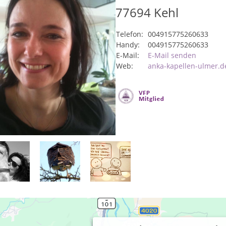
77694
Kehl
Telefon:
004915775260633
Handy:
004915775260633
E-Mail:
E-Mail senden
Web:
anka-kapellen-ulmer.d