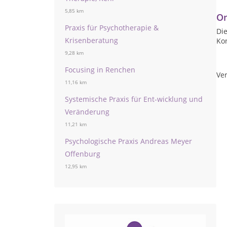
5,85 km
On
Praxis für Psychotherapie &
Die
Krisenberatung
Ko
9,28 km
Focusing in Renchen
Ver
11,16 km
Systemische Praxis für Ent-wicklung und
Veränderung
11,21 km
Psychologische Praxis Andreas Meyer
Offenburg
12,95 km