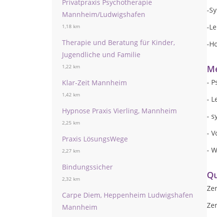
Privatpraxis Psychotherapie
-S
Mannheim/Ludwigshafen
-L
1,18 km
Therapie und Beratung für Kinder,
-Ho
Jugendliche und Familie
Me
1,22 km
- P
Klar-Zeit Mannheim
1,42 km
- L
Hypnose Praxis Vierling, Mannheim
- s
2,25 km
- V
Praxis LösungsWege
- 
2,27 km
Bindungssicher
Qu
2,32 km
Zer
Carpe Diem, Heppenheim Ludwigshafen
Zer
Mannheim