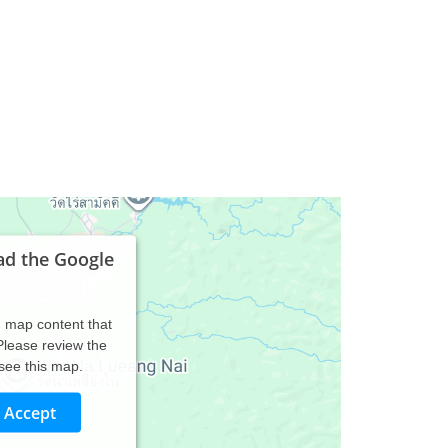
ad the Google
d map content that
 Please review the
 see this map.
Accept