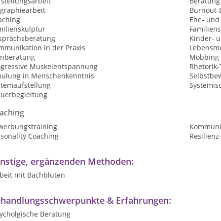
stellungsarbeit
Beratung
ographiearbeit
Burnout-
aching
Ehe- und
milienskulptur
Familiens
sprächsberatung
Kinder- 
mmunikation in der Praxis
Lebensmo
rnberatung
Mobbing-
ogressive Muskelentspannung
Rhetorik-
hulung in Menschenkenntnis
Selbstbew
stemaufstellung
Systemisc
auerbegleitung
aching
werbungstraining
Kommunik
sonality Coaching
Resilienz
nstige, ergänzenden Methoden:
beit mit Bachblüten
handlungsschwerpunkte & Erfahrungen:
sycholgische Beratung