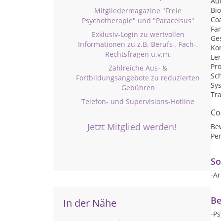
Auf
Bi
Mitgliedermagazine "Freie
Co
Psychotherapie" und "Paracelsus"
Fa
Exklusiv-Login zu wertvollen
Ge
Informationen zu z.B. Berufs-, Fach-,
Ko
Rechtsfragen u.v.m.
Le
Pr
Zahlreiche Aus- &
Sc
Fortbildungsangebote zu reduzierten
Sy
Gebühren
Tr
Telefon- und Supervisions-Hotline
Co
Jetzt Mitglied werden!
Be
Per
So
-Ar
Be
In der Nähe
-P