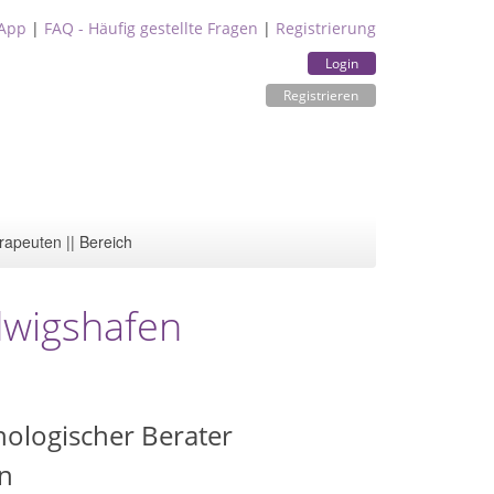
App
|
FAQ - Häufig gestellte Fragen
|
Registrierung
Login
Registrieren
rapeuten || Bereich
dwigshafen
hologischer Berater
n