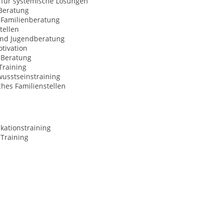
 für systemische Lösungen
Beratung
 Familienberatung
tellen
und Jugendberatung
tivation
Beratung
Training
usstseinstraining
hes Familienstellen
ationstraining
-Training