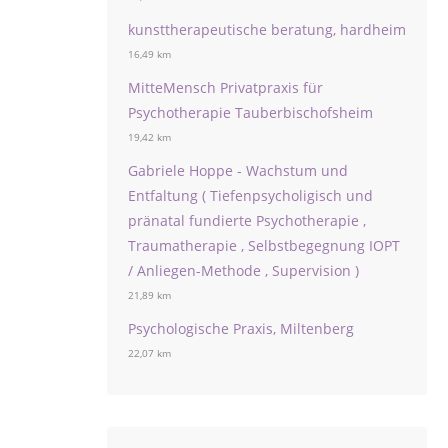
kunsttherapeutische beratung, hardheim
16,49 km
MitteMensch Privatpraxis für
Psychotherapie Tauberbischofsheim
19,42 km
Gabriele Hoppe - Wachstum und
Entfaltung ( Tiefenpsycholigisch und
pränatal fundierte Psychotherapie ,
Traumatherapie , Selbstbegegnung IOPT
/ Anliegen-Methode , Supervision )
21,89 km
Psychologische Praxis, Miltenberg
22,07 km