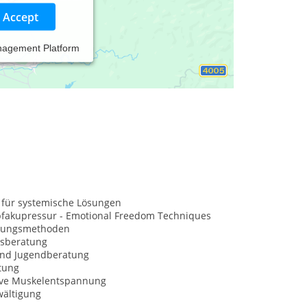
Accept
nagement Platform
 für systemische Lösungen
opfakupressur - Emotional Freedom Techniques
nungsmethoden
sberatung
und Jugendberatung
tung
ive Muskelentspannung
wältigung