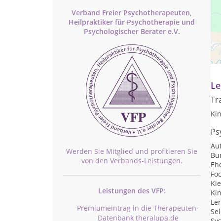
Verband Freier Psychotherapeuten,
Heilpraktiker für Psychotherapie und
Psychologischer Berater e.V.
Pr
na
Le
Tr
Kin
Ps
Au
Werden Sie Mitglied und profitieren Sie
Bu
von den Verbands-Leistungen.
Eh
Fo
Ki
Leistungen des VFP:
Ki
Ler
Premiumeintrag in die Therapeuten-
Se
Datenbank theralupa.de
Sy