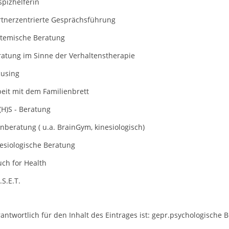
pizhelferin
rtnerzentrierte Gesprächsführung
stemische Beratung
ratung im Sinne der Verhaltenstherapie
cusing
eit mit dem Familienbrett
(H)S - Beratung
nberatung ( u.a. BrainGym, kinesiologisch)
esiologische Beratung
ch for Health
.S.E.T.
antwortlich für den Inhalt des Eintrages ist: gepr.psychologische B