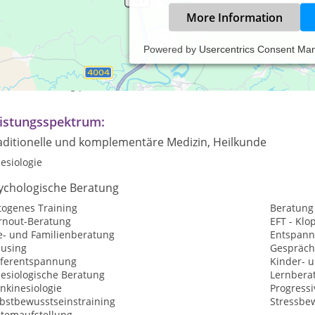
More Information
Powered by
Usercentrics Consent Ma
axiszeiten:
ch Vereinbarung per Telefon oder e-mail
istungsspektrum:
aditionelle und komplementäre Medizin, Heilkunde
esiologie
ychologische Beratung
togenes Training
Beratung
rnout-Beratung
EFT - Kl
e- und Familienberatung
Entspan
cusing
Gespräch
eferentspannung
Kinder- 
nesiologische Beratung
Lernbera
nkinesiologie
Progress
lbstbewusstseinstraining
Stressbe
stemaufstellung