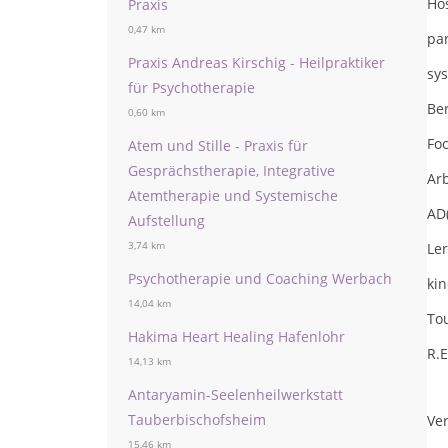
Hos
Praxis
0,47 km
pa
Praxis Andreas Kirschig - Heilpraktiker
sy
für Psychotherapie
Be
0,60 km
Fo
Atem und Stille - Praxis für
Gesprächstherapie, Integrative
Arb
Atemtherapie und Systemische
AD
Aufstellung
3,74 km
Ler
Psychotherapie und Coaching Werbach
kin
14,04 km
Tou
Hakima Heart Healing Hafenlohr
R.E
14,13 km
Antaryamin-Seelenheilwerkstatt
Tauberbischofsheim
Ver
15,46 km