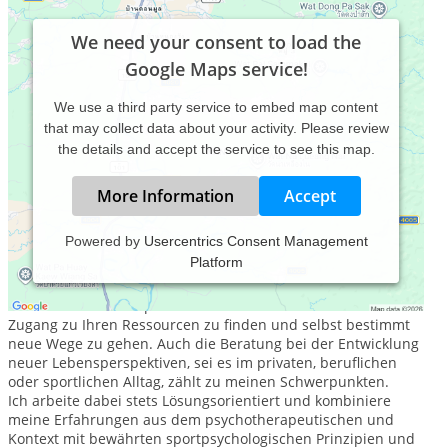
We need your consent to load the
Google Maps service!
We use a third party service to embed map content
that may collect data about your activity. Please review
the details and accept the service to see this map.
More Information
Accept
Powered by
Usercentrics Consent Management
Platform
Mit einem Fundament verschiedener, wirksamer Coaching-
und Therapiemethoden unterstütze ich Sie dabei in
belastenden Lebensphasen oder akuten Krisen wieder
Zugang zu Ihren Ressourcen zu finden und selbst bestimmt
neue Wege zu gehen. Auch die Beratung bei der Entwicklung
neuer Lebensperspektiven, sei es im privaten, beruflichen
oder sportlichen Alltag, zählt zu meinen Schwerpunkten.
Ich arbeite dabei stets Lösungsorientiert und kombiniere
meine Erfahrungen aus dem psychotherapeutischen und
Kontext mit bewährten sportpsychologischen Prinzipien und