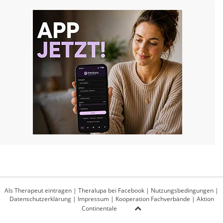
Als Therapeut eintragen
|
Theralupa bei Facebook
|
Nutzungsbedingungen
|
Datenschutzerklärung
|
Impressum
|
Kooperation Fachverbände
|
Aktion
Continentale