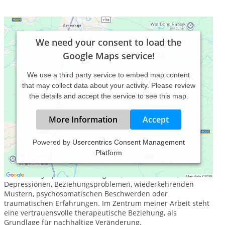
We need your consent to load the
Google Maps service!
We use a third party service to embed map content
that may collect data about your activity. Please review
the details and accept the service to see this map.
More Information
Accept
Powered by
Usercentrics Consent Management
Platform
In meiner psychotherapeutischen Privatpraxis in Augsburg
begleite ich Erwachsene in belastenden Lebenssituationen
sowie bei Symptomen wie Ängsten, innerer Unruhe,
Depressionen, Beziehungsproblemen, wiederkehrenden
Mustern, psychosomatischen Beschwerden oder
traumatischen Erfahrungen. Im Zentrum meiner Arbeit steht
eine vertrauensvolle therapeutische Beziehung, als
Grundlage für nachhaltige Veränderung.