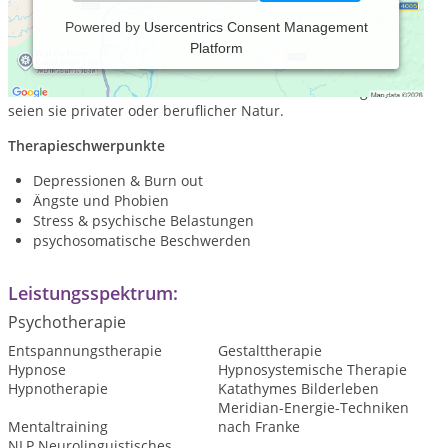
Powered by
Usercentrics Consent Management
Platform
Als Gestalt- und Hypnotherapeut begleite ich Sie gerne bei
Ihrem Anliegen und unterstütze Sie in Krisen- und
Konfliktsituationen sowie bei neuen Herausforderungen,
seien sie privater oder beruflicher Natur.
Therapieschwerpunkte
Depressionen & Burn out
Ängste und Phobien
Stress & psychische Belastungen
psychosomatische Beschwerden
Leistungsspektrum:
Psychotherapie
Entspannungstherapie
Gestalttherapie
Hypnose
Hypnosystemische Therapie
Hypnotherapie
Katathymes Bilderleben
Meridian-Energie-Techniken
Mentaltraining
nach Franke
NLP Neurolinguistisches