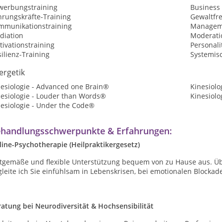
werbungstraining
Business
hrungskräfte-Training
Gewaltfr
mmunikationstraining
Manageme
diation
Moderatio
ivationstraining
Personali
ilienz-Training
Systemis
ergetik
nesiologie - Advanced one Brain®
Kinesiolo
nesiologie - Louder than Words®
Kinesiolo
nesiologie - Under the Code®
handlungsschwerpunkte & Erfahrungen:
line-Psychotherapie (Heilpraktikergesetz)
itgemäße und flexible Unterstützung bequem von zu Hause aus. Übe
gleite ich Sie einfühlsam in Lebenskrisen, bei emotionalen Block
ratung bei Neurodiversität & Hochsensibilität