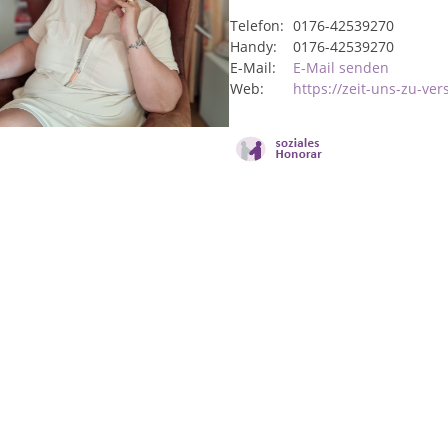
Telefon:
0176-42539270
Handy:
0176-42539270
E-Mail:
E-Mail senden
Web:
https://zeit-uns-zu-ver