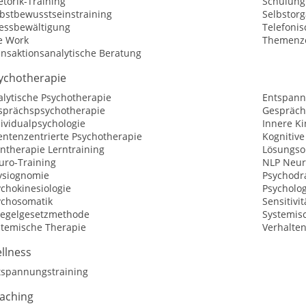
torik-Training
Schulung
lbstbewusstseinstraining
Selbstorg
ressbewältigung
Telefoni
e Work
Themenzen
ansaktionsanalytische Beratung
ychotherapie
alytische Psychotherapie
Entspann
sprächspsychotherapie
Gespräch
ividualpsychologie
Innere Ki
entenzentrierte Psychotherapie
Kognitive
ntherapie Lerntraining
Lösungsor
uro-Training
NLP Neur
ysiognomie
Psychod
chokinesiologie
Psycholog
ychosomatik
Sensitivit
iegelgesetzmethode
Systemis
stemische Therapie
Verhalte
llness
tspannungstraining
aching