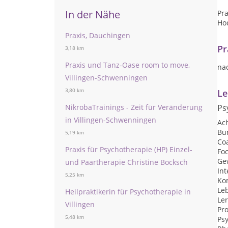
In der Nähe
Pra
Hoc
Praxis, Dauchingen
Pr
3,18 km
Praxis und Tanz-Oase room to move,
na
Villingen-Schwenningen
3,80 km
Le
NikrobaTrainings - Zeit für Veränderung
Ps
in Villingen-Schwenningen
Ac
Bu
5,19 km
Co
Praxis für Psychotherapie (HP) Einzel-
Fo
Ge
und Paartherapie Christine Bocksch
Int
5,25 km
Ko
Le
Heilpraktikerin für Psychotherapie in
Ler
Villingen
Pr
5,48 km
Ps