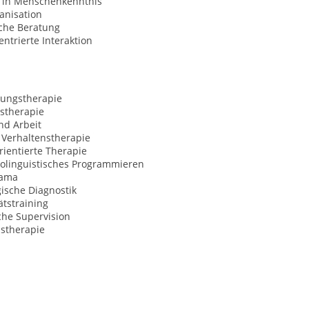
 in Menschenkenntnis
anisation
sche Beratung
trierte Interaktion
ungstherapie
stherapie
nd Arbeit
 Verhaltenstherapie
ientierte Therapie
olinguistisches Programmieren
rama
ische Diagnostik
ätstraining
che Supervision
nstherapie