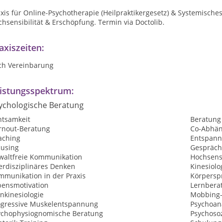
xis für Online-Psychotherapie (Heilpraktikergesetz) & Systemische
hsensibilität & Erschöpfung. Termin via Doctolib.
axiszeiten:
ch Vereinbarung
istungsspektrum:
ychologische Beratung
htsamkeit
Beratung
rnout-Beratung
Co-Abhän
aching
Entspan
cusing
Gespräch
waltfreie Kommunikation
Hochsensi
erdisziplinäres Denken
Kinesiolo
mmunikation in der Praxis
Körpersp
bensmotivation
Lernbera
nkinesiologie
Mobbing-
ogressive Muskelentspannung
Psychoan
ychophysiognomische Beratung
Psychosoz