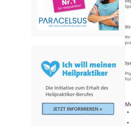
Be
Spe
St
Ih
pra
Sy
Ps
Fu
Me