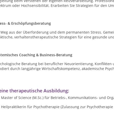
gleitung beim Verstehen der eigenen Reizverarbeitung. Profession
ktrum oder Hochsensibilität. Erarbeiten Sie Strategien für den Um
ress- & Erschöpfungsberatung
r Weg aus der Überforderung und dem permanenten Stress. Gemein
ktische, verhaltenstherapeutische Strategien für eine gesunde un
stemisches Coaching & Business-Beratung
ychologische Beratung bei beruflicher Neuorientierung, Konflikte
ndiert durch langjährige Wirtschaftskompetenz, akademische Psyc
ine therapeutische Ausbildung:
Master of Science (M.Sc.) für Betriebs-, Kommunikations- und Org
Heilpraktikerin für Psychotherapie (Zulassung zur Psychotherapie