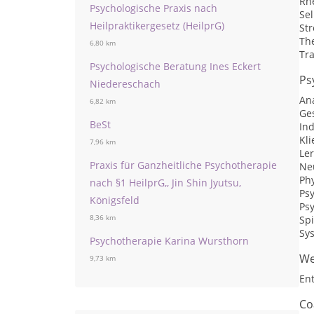
Rhe
Psychologische Praxis nach
Se
Heilpraktikergesetz (HeilprG)
St
Th
6,80 km
Tr
Psychologische Beratung Ines Eckert
Ps
Niedereschach
An
6,82 km
Ge
BeSt
Ind
Kli
7,96 km
Ler
Praxis für Ganzheitliche Psychotherapie
Ne
Ph
nach §1 HeilprG,, Jin Shin Jyutsu,
Psy
Königsfeld
Ps
8,36 km
Sp
Sy
Psychotherapie Karina Wursthorn
We
9,73 km
En
Co