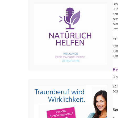
Be
Fü
Ko
Me
Mot
Res
En
Ki
Ki
Ki
Be
On
Ze
be
Be