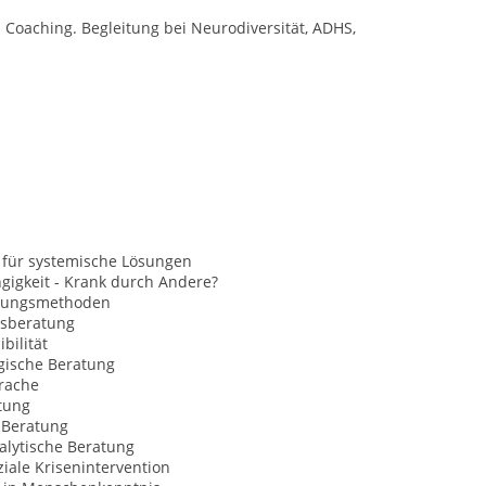
s Coaching. Begleitung bei Neurodiversität, ADHS,
 für systemische Lösungen
gigkeit - Krank durch Andere?
nungsmethoden
sberatung
bilität
gische Beratung
rache
tung
Beratung
alytische Beratung
iale Krisenintervention