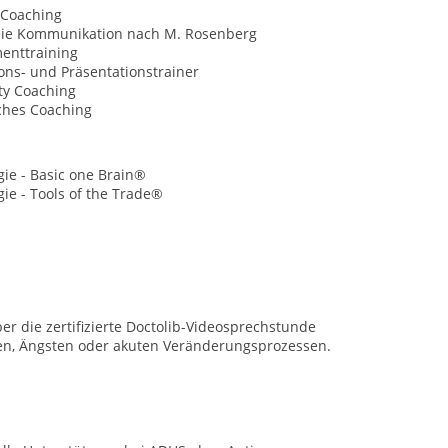
 Coaching
eie Kommunikation nach M. Rosenberg
nttraining
ns- und Präsentationstrainer
ty Coaching
ches Coaching
gie - Basic one Brain®
gie - Tools of the Trade®
r die zertifizierte Doctolib-Videosprechstunde
aden, Ängsten oder akuten Veränderungsprozessen.