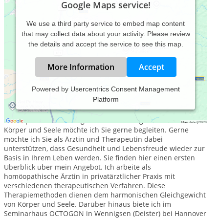
Google Maps service!
We use a third party service to embed map content
that may collect data about your activity. Please review
the details and accept the service to see this map.
More Information
Accept
Powered by
Usercentrics Consent Management
Platform
Bei meiner Arbeit als Ärztin und systemische Therapeutin
geht es mir um das Thema einer gesunden Ganzheit. Auf
Ihrem persönlichen Weg zu einem Gleichgewicht von Geist,
Körper und Seele möchte ich Sie gerne begleiten. Gerne
möchte ich Sie als Ärztin und Therapeutin dabei
unterstützen, dass Gesundheit und Lebensfreude wieder zur
Basis in Ihrem Leben werden. Sie finden hier einen ersten
Überblick über mein Angebot. Ich arbeite als
homöopathische Ärztin in privatärztlicher Praxis mit
verschiedenen therapeutischen Verfahren. Diese
Therapiemethoden dienen dem harmonischen Gleichgewicht
von Körper und Seele. Darüber hinaus biete ich im
Seminarhaus OCTOGON in Wennigsen (Deister) bei Hannover