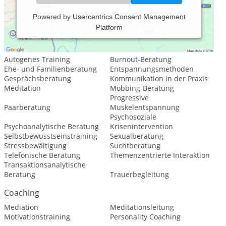
Powered by
Usercentrics Consent Management
Platform
Leistungsspektrum:
Psychologische Beratung
Autogenes Training
Burnout-Beratung
Ehe- und Familienberatung
Entspannungsmethoden
Gesprächsberatung
Kommunikation in der Praxis
Meditation
Mobbing-Beratung
Progressive
Paarberatung
Muskelentspannung
Psychosoziale
Psychoanalytische Beratung
Krisenintervention
Selbstbewusstseinstraining
Sexualberatung
Stressbewältigung
Suchtberatung
Telefonische Beratung
Themenzentrierte Interaktion
Transaktionsanalytische
Beratung
Trauerbegleitung
Coaching
Mediation
Meditationsleitung
Motivationstraining
Personality Coaching