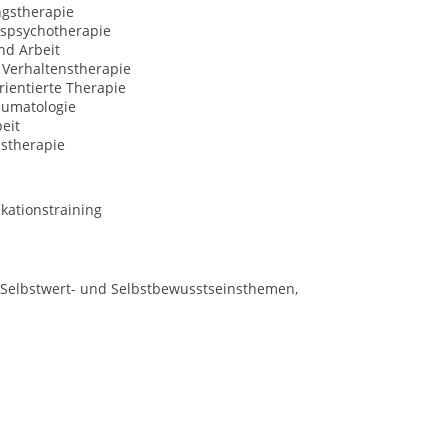
ngstherapie
spsychotherapie
nd Arbeit
 Verhaltenstherapie
ientierte Therapie
aumatologie
eit
nstherapie
ationstraining
 Selbstwert- und Selbstbewusstseinsthemen,