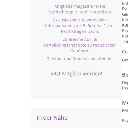
En
Mitgliedermagazine "Freie
Ey
Psychotherapie" und "Paracelsus"
Ge
Kli
Exklusiv-Login zu wertvollen
Kur
Informationen zu z.B. Berufs-, Fach-,
Ps
Rechtsfragen u.v.m.
Ra
Zahlreiche Aus- &
Tr
Fortbildungsangebote zu reduzierten
Gebühren
Co
Telefon- und Supervisions-Hotline
Ge
Jetzt Mitglied werden!
Be
De
Es
Me
EM
In der Nähe
Ps