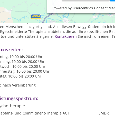
Powered by
Usercentrics Consent Ma
in großes Interesse an der menschlichen Psyche war bereits früh
 es mich dann zu der Erlernung unterschiedlicher Therapiemethode
rtschätzend, empathisch und authentisch. Ich bin mir darüber be
den Menschen einzigartig sind. Aus diesen Beweggründen bin ich i
geschneiderte Therapie anzubieten, die auf Ihre spezifischen Bedü
 tue und unterstütze Sie gerne.
Kontaktieren
Sie mich, um einen Te
axiszeiten:
tag, 10:00 bis 20:00 Uhr
nstag, 10:00 bis 20:00 Uhr
twoch, 10:00 bis 20:00 Uhr
nerstag, 10:00 bis 20:00 Uhr
itag, 10:00 bis 20:00 Uhr
d nach Vereinbarung
istungsspektrum:
ychotherapie
zeptanz- und Commitment-Therapie ACT
EMDR