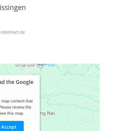
issingen
-steinhart.de
ad the Google
d map content that
 Please review the
 see this map.
Accept