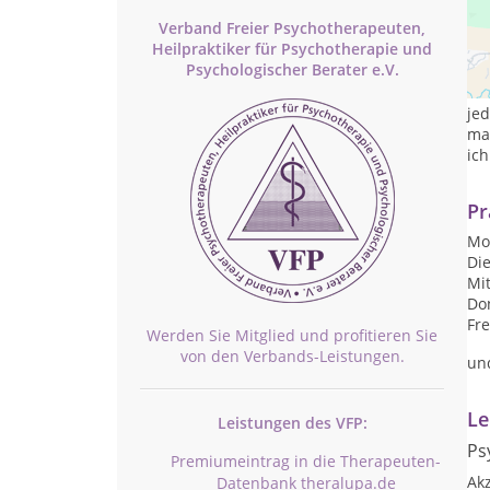
Verband Freier Psychotherapeuten,
Heilpraktiker für Psychotherapie und
Me
Psychologischer Berater e.V.
zog
we
je
maß
ich
Pr
Mon
Die
Mit
Don
Fre
Werden Sie Mitglied und profitieren Sie
von den Verbands-Leistungen.
un
Le
Leistungen des VFP:
Ps
Premiumeintrag in die Therapeuten-
Ak
Datenbank theralupa.de