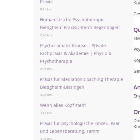
Praxis
Kog
0,15 km
Ge
Humanistische Psychotherapie
Bietigheim PraxisUnterm Regenbogen
Qu
2,28 km
EM
Psychosomatik Krause | Private
Ps
Fachpraxis & Akademie | Physio &
Kog
Psychotherapie
2,91 km
Ge
Praxis für Mediation Coaching Therapie
An
Bietigheim-Bissingen
3,08 km
Eng
Wenn alles Kopf steht
On
3,13 km
Die
Praxis für psychologische Einzel,- Paar
Ko
und Lebensberatung, Tamm
3,39 km