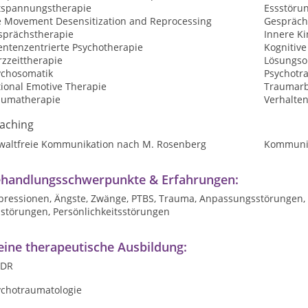
tspannungstherapie
Essstöru
e Movement Desensitization and Reprocessing
Gespräch
sprächstherapie
Innere Ki
entenzentrierte Psychotherapie
Kognitive
zzeittherapie
Lösungsor
ychosomatik
Psychotr
tional Emotive Therapie
Traumarb
aumatherapie
Verhalte
aching
waltfreie Kommunikation nach M. Rosenberg
Kommunik
handlungsschwerpunkte & Erfahrungen:
pressionen, Ängste, Zwänge, PTBS, Trauma, Anpassungsstörungen,
sstörungen, Persönlichkeitsstörungen
ine therapeutische Ausbildung:
DR
ychotraumatologie