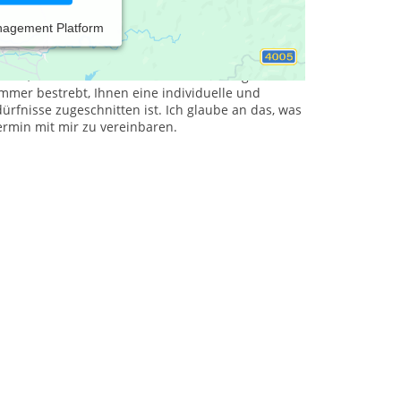
nagement Platform
 ausgeprägt. Aufgrund persönlicher Erfahrungen
n hin. Meine Haltung als Therapeutin ist stets
wusst, dass die Probleme und Entwicklungen eines
mmer bestrebt, Ihnen eine individuelle und
rfnisse zugeschnitten ist. Ich glaube an das, was
rmin mit mir zu vereinbaren.