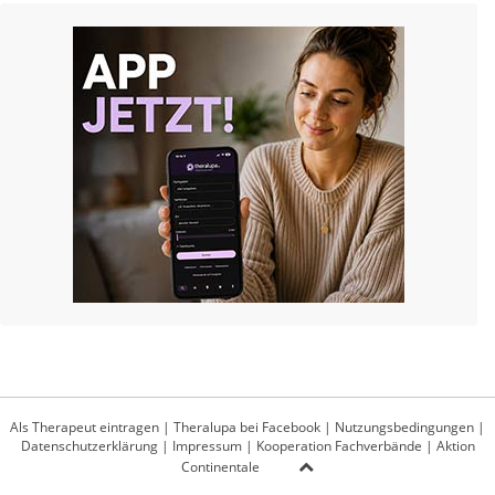
Als Therapeut eintragen
|
Theralupa bei Facebook
|
Nutzungsbedingungen
|
Datenschutzerklärung
|
Impressum
|
Kooperation Fachverbände
|
Aktion
Continentale