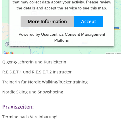
that may collect data about your activity. Please review
the details and accept the service to see this map.
More Information
Accept
Powered by
Usercentrics Consent Management
Platform
Heilpraktikerin für Psychotherapie
Psychologische Beraterin
Qigong-Lehrerin und Kursleiterin
R.E.S.E.T.1 und R.E.S.E.T.2 Instructor
Trainerin für Nordic Walking/Rückentraining,
Nordic Skiing und Snowshoeing
Praxiszeiten:
Termine nach Vereinbarung!