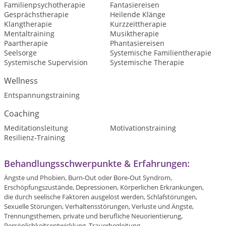
Familienpsychotherapie
Fantasiereisen
Gesprächstherapie
Heilende Klänge
Klangtherapie
Kurzzeittherapie
Mentaltraining
Musiktherapie
Paartherapie
Phantasiereisen
Seelsorge
Systemische Familientherapie
Systemische Supervision
Systemische Therapie
Wellness
Entspannungstraining
Coaching
Meditationsleitung
Motivationstraining
Resilienz-Training
Behandlungsschwerpunkte & Erfahrungen:
Ängste und Phobien, B
urn-Out oder Bore-Out Syndrom,
Erschöpfungszustände,
Depressionen,
Körperlichen Erkrankungen,
die durch seelische Faktoren ausgelöst
werden,
Schlafstörungen,
Sexuelle Störungen,
Verhaltensstörungen, Verluste und Ängste,
Trennungsthemen, private und berufliche Neuorientierung,
Persönlichkeitsentwicklung, Trauerbegleitung