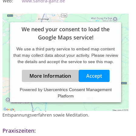
Web:
www.sandra-ganz.de
We need your consent to load the
Google Maps service!
We use a third party service to embed map content
that may collect data about your activity. Please review
the details and accept the service to see this map.
More Information
Accept
Powered by
Usercentrics Consent Management
Platform
Praxis für Kurzzeittherapie - Sandra Ganz, Heilpraktikertin für
Psychotherapie und Psychologische Beratung, Systemische
Therapie, Klangtherapie und verschiedene
Entspannungsverfahren sowie Meditation.
Praxiszeiten: