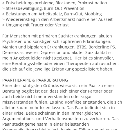
> Entscheidungsprobleme, Blockaden, Prokrastination
> Stressbewältigung, Burn-Out-Prävention
> Belastungen am Arbeitsplatz, Burn-Out, Mobbing
> Wiedereinstieg in den Arbeitsmarkt nach einer Auszeit
> Umgang mit Trauer oder Verlust
Für Menschen mit primären Suchterkrankungen, akuten
Psychosen und sonstigen schizophrenen Erkrankungen,
Manien und bipolaren Erkrankungen, BTBS, Borderline PS,
Demenz, schwerer Depression und akuter Suizidalität ist
mein Angebot leider nicht geeignet. Hier ist es sinnvoller,
eine Beratungsstelle oder einen Therapeuten aufzusuchen,
die sich auf die jeweilige Erkrankung spezialisiert haben.
PAARTHERAPIE & PAARBERATUNG
Einer der häufigsten Gründe, wieso sich ein Paar zu einer
Beratung begibt ist der, dass sich einer der Partner oder
auch beide nicht mehr verstanden oder sogar
missverstanden fühlen. Es sind Konflikte entstanden, die sich
alleine kaum mehr lösen lassen. Das Paar befindet sich in
einer Krise. Beide scheinen in den immer gleichen
Argumentations- und Verhaltensmustern zu verharren. Das
Paar steckt gemeinsam in einer belastenden
Kommunikationsschleife fest. In vielen Fällen kommt es vor,