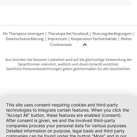
Als Therapeut eintragen
|
Theralupa bei Facebook
|
Nutzungsbedingungen
|
Datenschutzerklärung
|
Impressum
|
Kooperation Fachverbände
|
Aktion
Continentale
Aus Gründen der besseren Lesbarkeit wird auf die gleichzeitige Verwendung der
Sprachformen männlich, weiblich und divers (m/w/d) verzichtet.
Sämtliche Personenbezeichnungen gelten gleichermaßen für alle Geschlechter.
This site uses consent-requiring cookies and third-party
technologies to integrate certain features. When you click the
"Accept All" button, these features are enabled (consent).
After consent is given, we and the involved third-party
companies process your personal data for various purposes.
Detailed information on purpose, legal basis and third party
companies can be found under the button "More" and in our