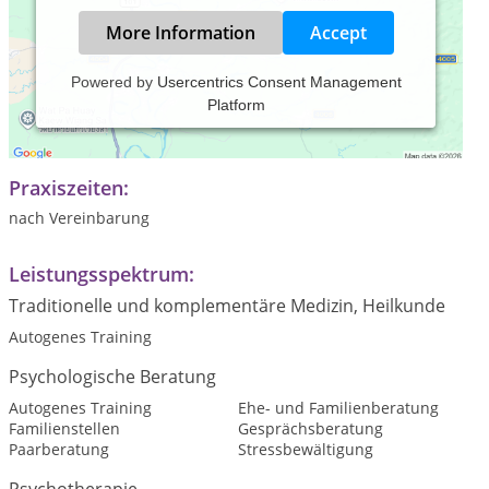
More Information
Accept
Powered by
Usercentrics Consent Management
Platform
Einzel-, Paar- und Familienberatung, -therapie und -coaching.
Lösungsorientiert, ressourcenorientiert, systemisch.
Praxiszeiten:
nach Vereinbarung
Leistungsspektrum:
Traditionelle und komplementäre Medizin, Heilkunde
Autogenes Training
Psychologische Beratung
Autogenes Training
Ehe- und Familienberatung
Familienstellen
Gesprächsberatung
Paarberatung
Stressbewältigung