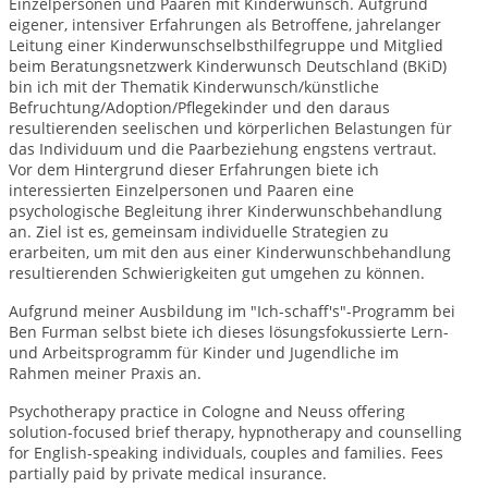
Einzelpersonen und Paaren mit Kinderwunsch. Aufgrund
eigener, intensiver Erfahrungen als Betroffene, jahrelanger
Leitung einer Kinderwunschselbsthilfegruppe und Mitglied
beim Beratungsnetzwerk Kinderwunsch Deutschland (BKiD)
bin ich mit der Thematik Kinderwunsch/künstliche
Befruchtung/Adoption/Pflegekinder und den daraus
resultierenden seelischen und körperlichen Belastungen für
das Individuum und die Paarbeziehung engstens vertraut.
Vor dem Hintergrund dieser Erfahrungen biete ich
interessierten Einzelpersonen und Paaren eine
psychologische Begleitung ihrer Kinderwunschbehandlung
an. Ziel ist es, gemeinsam individuelle Strategien zu
erarbeiten, um mit den aus einer Kinderwunschbehandlung
resultierenden Schwierigkeiten gut umgehen zu können.
Aufgrund meiner Ausbildung im "Ich-schaff's"-Programm bei
Ben Furman selbst biete ich dieses lösungsfokussierte Lern-
und Arbeitsprogramm für Kinder und Jugendliche im
Rahmen meiner Praxis an.
Psychotherapy practice in Cologne and Neuss offering
solution-focused brief therapy, hypnotherapy and counselling
for English-speaking individuals, couples and families. Fees
partially paid by private medical insurance.