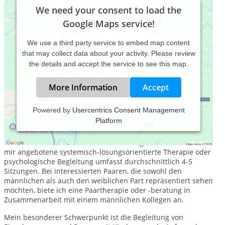
We need your consent to load the
Google Maps service!
We use a third party service to embed map content
that may collect data about your activity. Please review
the details and accept the service to see this map.
More Information
Accept
Powered by
Usercentrics Consent Management
Platform
In meiner Praxis für systemisch-lösungsorientierter Therapie
biete ich Beratung und Therapie für Einzelpersonen, Paare
und Familien zu verschiedenen Themengebieten an. Die von
mir angebotene systemisch-lösungsorientierte Therapie oder
psychologische Begleitung umfasst durchschnittlich 4-5
Sitzungen. Bei interessierten Paaren, die sowohl den
männlichen als auch den weiblichen Part repräsentiert sehen
möchten, biete ich eine Paartherapie oder -beratung in
Zusammenarbeit mit einem männlichen Kollegen an.
Mein besonderer Schwerpunkt ist die Begleitung von