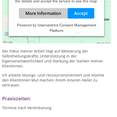
the details and accept the service to see this map.
More Information
Accept
Powered by
Usercentrics Consent Management
Platform
Es ist mir ein besonderes Anliegen, den Menschen, die sich
an mich wenden, hilfreich und dennoch freilassend zur Seite
zu stehen.
Der Fokus meiner Arbeit liegt auf Aktivierung der
Selbstheilungskräfte, Unterstützung in der
Eigenverantwortlichkeit und Stärkung der Stärken meiner
KlientInnen.
Ich arbeite lösungs- und ressourcenorientiert und möchte
den KlientInnen Mut machen, ihrem inneren Heiler zu
vertrauen.
Praxiszeiten:
Termine nach Vereinbarung