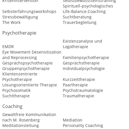
Krisenintervention
Selbstbewusstseinstraining
Spirituell-psychologisches
Selbsterfahrungsworkshops
Life-Balance-Coaching
Stressbewältigung
Suchtberatung
The Work
Trauerbegleitung
Psychotherapie
Existenzanalyse und
EMDR
Logotherapie
Eye Movement Desensitization
and Reprocessing
Familienpsychotherapie
Gesprächspsychotherapie
Gesprächstherapie
Gruppenpsychotherapie
Individualpsychologie
Klientenzentrierte
Psychotherapie
Kurzzeittherapie
Lösungsorientierte Therapie
Paartherapie
Psychosomatik
Psychotraumatologie
Suchttherapie
Traumatherapie
Coaching
Gewaltfreie Kommunikation
nach M. Rosenberg
Mediation
Meditationsleitung
Personality Coaching