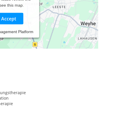
 see this map.
Accept
nagement Platform
rnationstherapie
ungstherapie
ation
erapie