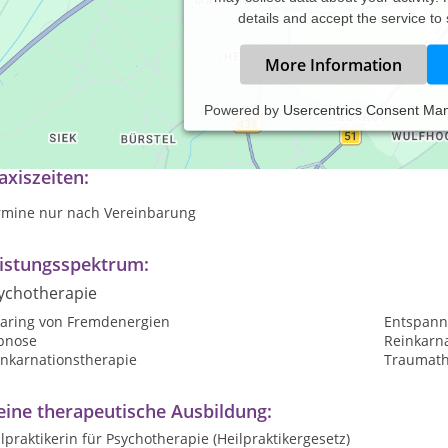
details and accept the service to
More Information
Powered by
Usercentrics Consent Ma
anspersonale Regressionstherapie / Rückführungstherapie / Reinka
axiszeiten:
rmine nur nach Vereinbarung
istungsspektrum:
ychotherapie
earing von Fremdenergien
Entspann
pnose
Reinkarn
inkarnationstherapie
Traumath
ine therapeutische Ausbildung:
lpraktikerin für Psychotherapie (Heilpraktikergesetz)