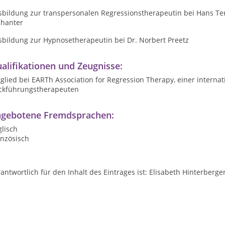
sbildung zur transpersonalen Regressionstherapeutin bei Hans T
chanter
sbildung zur Hypnosetherapeutin bei Dr. Norbert Preetz
alifikationen und Zeugnisse:
glied bei EARTh Association for Regression Therapy, einer interna
ckführungstherapeuten
gebotene Fremdsprachen:
lisch
anzösisch
antwortlich für den Inhalt des Eintrages ist: Elisabeth Hinterberge