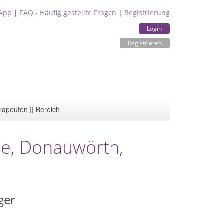
App
|
FAQ - Häufig gestellte Fragen
|
Registrierung
Login
Registrieren
rapeuten || Bereich
ie, Donauwörth,
ger