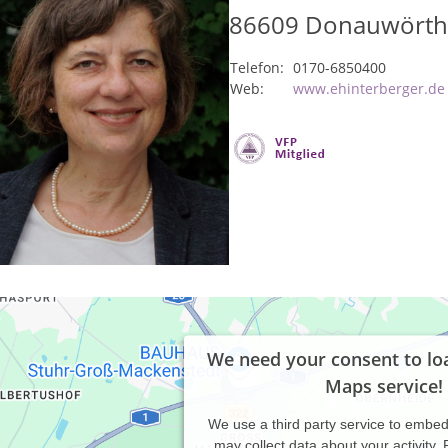
86609
Donauwörth
Telefon:
0170-6850400
Web:
www.ehinterberger.de
We need your consent to lo
Maps service!
We use a third party service to embe
may collect data about your activity.