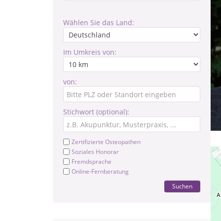
Wählen Sie das Land:
Im Umkreis von:
von:
Stichwort (optional):
Zertifizierte Osteopathen
Soziales Honorar
Fremdsprache
Online-Fernberatung
Suchen