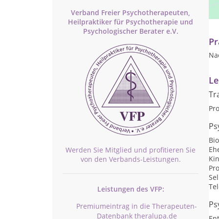
Ge
Verband Freier Psychotherapeuten,
En
Heilpraktiker für Psychotherapie und
Psychologischer Berater e.V.
Pr
Na
Le
Tr
Pr
Ps
Bi
Eh
Werden Sie Mitglied und profitieren Sie
Ki
von den Verbands-Leistungen.
Pr
Se
Te
Leistungen des VFP:
Ps
Premiumeintrag in die Therapeuten-
Datenbank theralupa.de
En