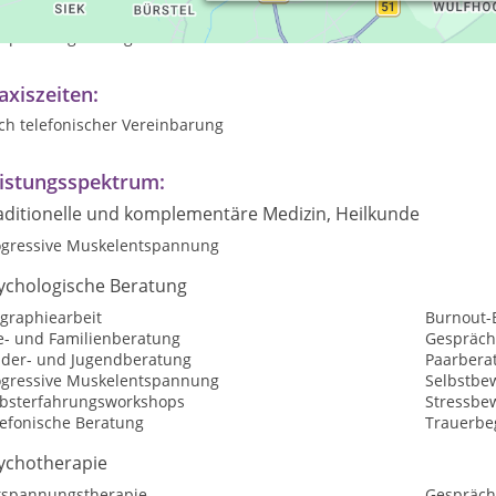
sprächsgruppen, Selbsterfahrungsgruppen
tspannungsübungen
axiszeiten:
ch telefonischer Vereinbarung
istungsspektrum:
aditionelle und komplementäre Medizin, Heilkunde
ogressive Muskelentspannung
ychologische Beratung
ographiearbeit
Burnout-
e- und Familienberatung
Gespräch
nder- und Jugendberatung
Paarbera
ogressive Muskelentspannung
Selbstbew
lbsterfahrungsworkshops
Stressbe
lefonische Beratung
Trauerbe
ychotherapie
tspannungstherapie
Gespräch