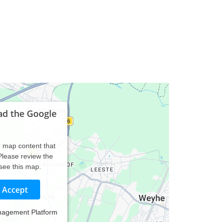
ad the Google
d map content that
 Please review the
 see this map.
Accept
nagement Platform