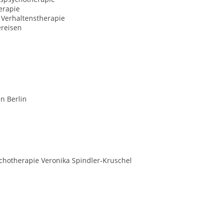
erapie
 Verhaltenstherapie
ereisen
n Berlin
sychotherapie Veronika Spindler-Kruschel