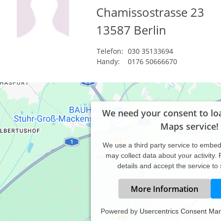
Chamissostrasse 23
13587
Berlin
Telefon:
030 35133694
Handy:
0176 50666670
We need your consent to lo
Maps service!
We use a third party service to embe
may collect data about your activity.
details and accept the service to
More Information
Powered by
Usercentrics Consent Ma
zel-,-Paar-und Familientherapie