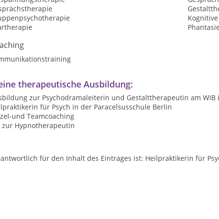
sprächstherapie
Gestaltth
uppenpsychotherapie
Kognitive
artherapie
Phantasi
aching
mmunikationstraining
ine therapeutische Ausbildung:
sbildung zur Psychodramaleiterin und Gestalttherapeutin am WIB i
lpraktikerin für Psych in der Paracelsusschule Berlin
nzel-und Teamcoaching
. zur Hypnotherapeutin
antwortlich für den Inhalt des Eintrages ist: Heilpraktikerin für P