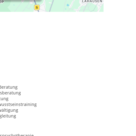
Beratung
sberatung
tung
usstseinstraining
wältigung
gleitung
spsychotherapie