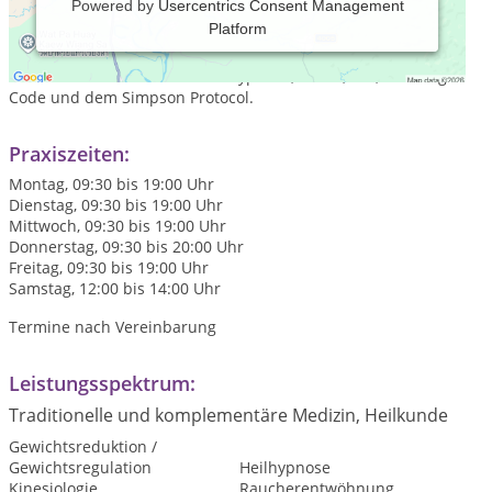
Powered by
Usercentrics Consent Management
Platform
Einklang
von Körper, Geist & Seele `Jede Reise beginnt mit
dem ersten Schritt
` Ich arbeite mit den modernsten
Methoden wie medizinischer Hypnose, EMDR, EFT, dem Yager
Code und dem Simpson Protocol.
Praxiszeiten:
Montag, 09:30 bis 19:00 Uhr
Dienstag, 09:30 bis 19:00 Uhr
Mittwoch, 09:30 bis 19:00 Uhr
Donnerstag, 09:30 bis 20:00 Uhr
Freitag, 09:30 bis 19:00 Uhr
Samstag, 12:00 bis 14:00 Uhr
Termine nach Vereinbarung
Leistungsspektrum:
Traditionelle und komplementäre Medizin, Heilkunde
Gewichtsreduktion /
Gewichtsregulation
Heilhypnose
Kinesiologie
Raucherentwöhnung