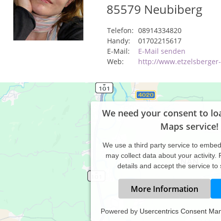
85579
Neubiberg
Telefon:
08914334820
Handy:
01702215617
E-Mail:
E-Mail senden
Web:
http://www.etzelsberger
We need your consent to lo
Maps service!
We use a third party service to embe
may collect data about your activity.
details and accept the service to
More Information
Powered by
Usercentrics Consent Ma
ivatpraxis für Psychotherapie, Paarberatung, Coaching und Energ