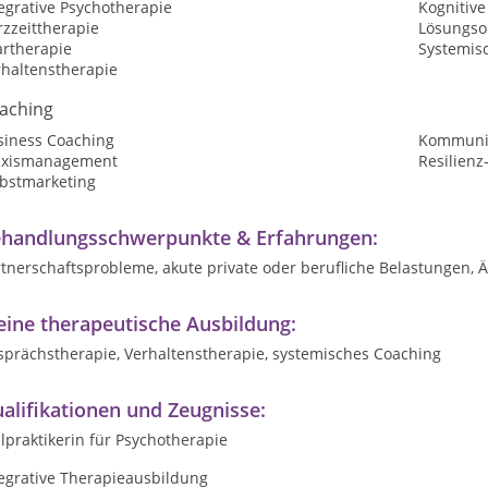
egrative Psychotherapie
Kognitive
zzeittherapie
Lösungsor
artherapie
Systemis
rhaltenstherapie
aching
siness Coaching
Kommunik
axismanagement
Resilienz
lbstmarketing
handlungsschwerpunkte & Erfahrungen:
rtnerschaftsprobleme, akute private oder berufliche Belastungen,
ine therapeutische Ausbildung:
sprächstherapie, Verhaltenstherapie, systemisches Coaching
alifikationen und Zeugnisse:
lpraktikerin für Psychotherapie
tegrative Therapieausbildung