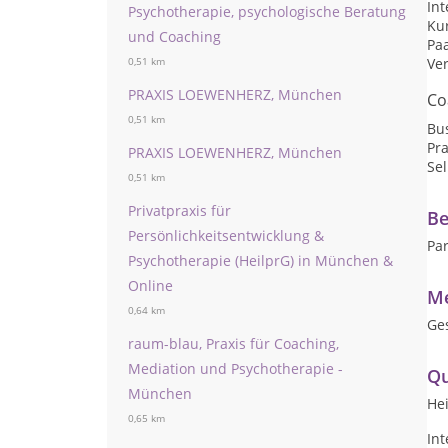
Int
Psychotherapie, psychologische Beratung
Kur
und Coaching
Pa
Ve
0,51 km
PRAXIS LOEWENHERZ, München
Co
0,51 km
Bu
Pr
PRAXIS LOEWENHERZ, München
Se
0,51 km
Privatpraxis für
Be
Persönlichkeitsentwicklung &
Pa
Psychotherapie (HeilprG) in München &
Online
Me
0,64 km
Ge
raum-blau, Praxis für Coaching,
Mediation und Psychotherapie -
Qu
München
Hei
0,65 km
In