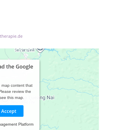
-therapie.de
ad the Google
d map content that
 Please review the
 see this map.
Accept
nagement Platform
ieverfahren in München Neubiberg