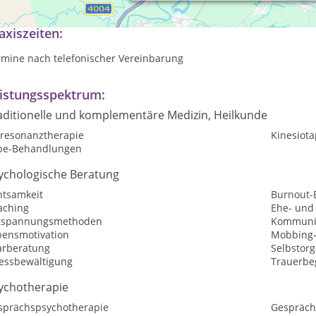
axiszeiten:
rmine nach telefonischer Vereinbarung
istungsspektrum:
aditionelle und komplementäre Medizin, Heilkunde
oresonanztherapie
Kinesiota
pe-Behandlungen
ychologische Beratung
htsamkeit
Burnout-
aching
Ehe- und
tspannungsmethoden
Kommunik
bensmotivation
Mobbing-
arberatung
Selbstorg
ressbewältigung
Trauerbe
ychotherapie
sprächspsychotherapie
Gespräch