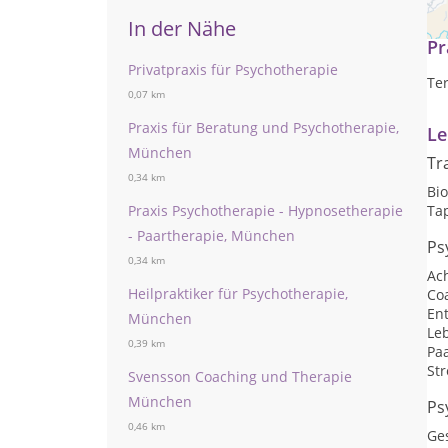
In der Nähe
Pr
Privatpraxis für Psychotherapie
Te
0,07 km
Praxis für Beratung und Psychotherapie,
Le
München
Tr
0,34 km
Bi
Praxis Psychotherapie - Hypnosetherapie
Ta
- Paartherapie, München
Ps
0,34 km
Ac
Heilpraktiker für Psychotherapie,
Co
En
München
Le
0,39 km
Pa
St
Svensson Coaching und Therapie
München
Ps
0,46 km
Ge