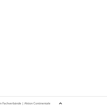
on Fachverbände
|
Aktion Continentale