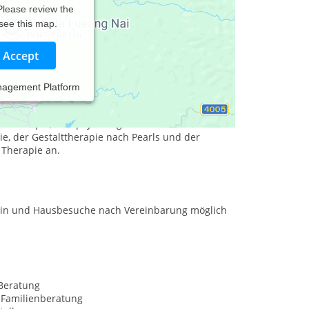
 Please review the
 see this map.
Accept
nagement Platform
ürfnissen der Menschen, aus Erziehung, Pflege,
die Seele der Menschen, um die Wertschätzung und
chotherapie, und psychologische Beraterin. In
e, der Gestalttherapie nach Pearls und der
 Therapie an.
termin und Hausbesuche nach Vereinbarung möglich
Beratung
 Familienberatung