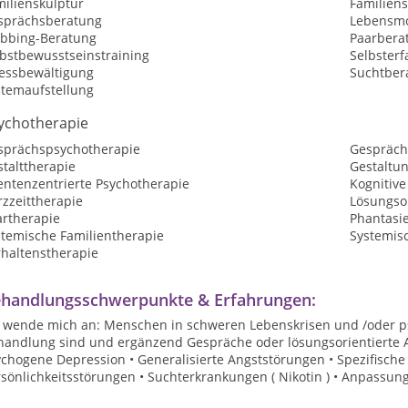
milienskulptur
Familiens
sprächsberatung
Lebensmo
bbing-Beratung
Paarbera
lbstbewusstseinstraining
Selbster
ressbewältigung
Suchtber
stemaufstellung
ychotherapie
sprächspsychotherapie
Gespräch
talttherapie
Gestaltu
entenzentrierte Psychotherapie
Kognitive
zzeittherapie
Lösungsor
artherapie
Phantasi
stemische Familientherapie
Systemis
rhaltenstherapie
handlungsschwerpunkte & Erfahrungen:
h wende mich an: Menschen in schweren Lebenskrisen und /oder ps
handlung sind und ergänzend Gespräche oder lösungsorientierte 
chogene Depression • Generalisierte Angststörungen • Spezifische 
rsönlichkeitsstörungen • Suchterkrankungen ( Nikotin ) • Anpassu