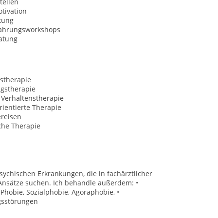
tellen
tivation
tung
fahrungsworkshops
atung
stherapie
ngstherapie
 Verhaltenstherapie
ientierte Therapie
ereisen
che Therapie
ychischen Erkrankungen, die in fachärztlicher
Ansätze suchen. Ich behandle außerdem: •
Phobie, Sozialphobie, Agoraphobie, •
ngsstörungen