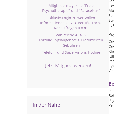
Fa
Mitgliedermagazine "Freie
Ge
Psychotherapie" und "Paracelsus"
Mo
Se
Exklusiv-Login zu wertvollen
St
Informationen zu z.B. Berufs-, Fach-,
Sy
Rechtsfragen u.v.m.
Ps
Zahlreiche Aus- &
Fortbildungsangebote zu reduzierten
Ge
Gebühren
Ges
Kli
Telefon- und Supervisions-Hotline
Kur
Pa
Jetzt Mitglied werden!
Sy
Ve
Be
Ic
Be
Psy
In der Nähe
Pe