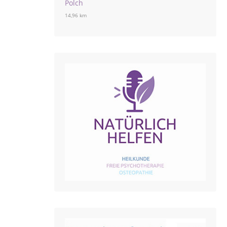
Polch
14,96 km