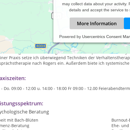
may collect data about your activity.
details and accept the service to
More Information
Powered by
Usercentrics Consent Ma
ch fast 30 Jahren Erfahrung im Umgang mit den Wünschen und Bed
reuung, Leitung und Motivation, lege ich meinen Focus jetzt auf 
 Erfahrung an Sie zurück zu geben. Ich bin Heilpraktikerin für Psy
ner Praxis setze ich überwiegend Techniken der Verhaltenstherapi
sprächstherapie nach Rogers ein. Außerdem biete ich systemische
axiszeiten:
- Do. 09:00 - 12:00 u. 14:00 - 18:00 Fr 09:00 - 12.00 Feierabend
istungsspektrum:
ychologische Beratung
eit mit Bach-Blüten
Burnout-
menz-Beratung
Ehe- und