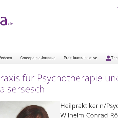
Podcast
Osteopathie-Initiative
Praktikums-Initiative
The
raxis für Psychotherapie u
aisersesch
Heilpraktikerin/Psy
Wilhelm-Conrad-Rö