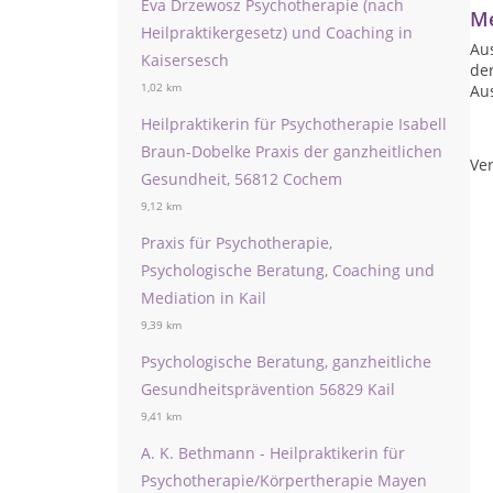
Eva Drzewosz Psychotherapie (nach
Me
Heilpraktikergesetz) und Coaching in
Au
Kaisersesch
der
1,02 km
Au
Heilpraktikerin für Psychotherapie Isabell
Braun-Dobelke Praxis der ganzheitlichen
Ver
Gesundheit, 56812 Cochem
9,12 km
Praxis für Psychotherapie,
Psychologische Beratung, Coaching und
Mediation in Kail
9,39 km
Psychologische Beratung, ganzheitliche
Gesundheitsprävention 56829 Kail
9,41 km
A. K. Bethmann - Heilpraktikerin für
Psychotherapie/Körpertherapie Mayen