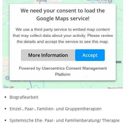
We need your consent to load the
Google Maps service!
We use a third party service to embed map content
that may collect data about your activity. Please review
the details and accept the service to see this map.
More Information
Accept
Powered by
Usercentrics Consent Management
Platform
Praxis für Psychotherapie nach dem Heilpraktikergesetz,
systemimischer Ansatz. Einzel- Paar- und FamilienTherapie
und Beratung.
Biografiearbeit
Einzel-, Paar-, Familien- und Gruppentherapien
Systemische Ehe- Paar- und Familienberatung/ Therapie