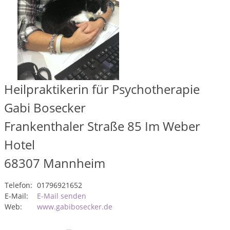
Heilpraktikerin für Psychotherapie
Gabi Bosecker
Frankenthaler Straße 85 Im Weber
Hotel
68307
Mannheim
Telefon:
01796921652
E-Mail:
E-Mail senden
Web:
www.gabibosecker.de