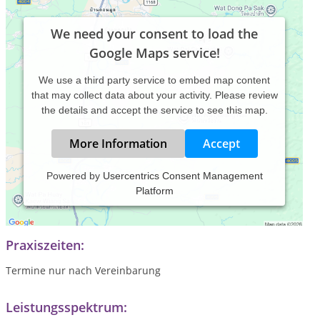
We need your consent to load the
Google Maps service!
We use a third party service to embed map content
that may collect data about your activity. Please review
the details and accept the service to see this map.
More Information
Accept
Powered by
Usercentrics Consent Management
Platform
Als Heilpraktiker für Psychotherapie konzentriere ich mich
auf Gesprächstherapie und Hypnose
Praxiszeiten:
Termine nur nach Vereinbarung
Leistungsspektrum: