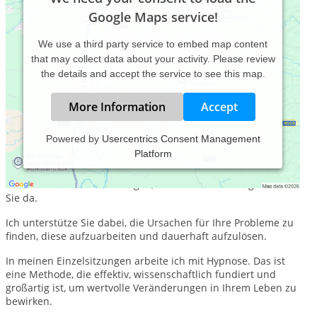
Google Maps service!
We use a third party service to embed map content
that may collect data about your activity. Please review
the details and accept the service to see this map.
More Information
Accept
Powered by
Usercentrics Consent Management
Platform
Wenn es in Ihrem Leben einfach nicht rund läuft, z.B.
aufgrund belastender Erlebnisse, körperlicher Erkrankungen
oder familiärer Verstrickungen, bin ich von Herzen gerne für
Sie da.
Ich unterstütze Sie dabei, die Ursachen für Ihre Probleme zu
finden, diese aufzuarbeiten und dauerhaft aufzulösen.
In meinen Einzelsitzungen arbeite ich mit Hypnose. Das ist
eine Methode, die effektiv, wissenschaftlich fundiert und
großartig ist, um wertvolle Veränderungen in Ihrem Leben zu
bewirken.