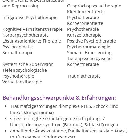
and Reprocessing
Gesprächspsychotherapie
Klientenzentrierte
Integrative Psychotherapie
Psychotherapie
Körperorientierte
Kognitive Verhaltenstherapie
Psychotherapie
Körperpsychotherapie
Kurzzeittherapie
Lösungsorientierte Therapie
Positive Psychotherapie
Psychosomatik
Psychotraumatologie
Sexualtherapie
Somatic Experiencing
Tiefenpsychologische
Systemische Supervision
Körpertherapie
Tiefenpsychologische
Psychotherapie
Traumatherapie
Verhaltenstherapie
Behandlungsschwerpunkte & Erfahrungen:
Traumafolgestörungen (komplexe PTBS, Schock- und
Entwicklungstrauma)
stressbedingte Erkrankungen, Erschöpfungs-/
Überforderungssyndrom (Burnout), Schlafstörungen
anhaltende Angstzustände, Panikattacken, soziale Angst,
Prüfungsangst, Bindungsangst)