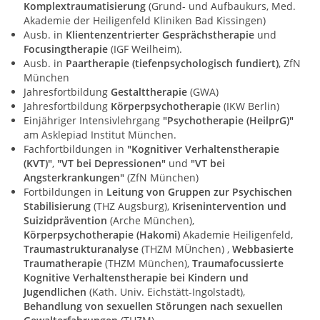
Komplextraumatisierung
(Grund- und Aufbaukurs, Med.
Akademie der Heiligenfeld Kliniken Bad Kissingen)
Ausb. in
Klientenzentrierter Gesprächstherapie
und
Focusingtherapie
(IGF Weilheim).
Ausb. in
Paartherapie (tiefenpsychologisch fundiert)
, ZfN
München
Jahresfortbildung
Gestalttherapie
(GWA)
Jahresfortbildung
Körperpsychotherapie
(IKW Berlin)
Einjähriger Intensivlehrgang
"Psychotherapie (HeilprG)"
am Asklepiad Institut München.
Fachfortbildungen in
"Kognitiver Verhaltenstherapie
(KVT)"
,
"VT bei Depressionen"
und
"VT bei
Angsterkrankungen"
(ZfN München)
Fortbildungen in
Leitung von Gruppen zur Psychischen
Stabilisierung
(THZ Augsburg),
Krisenintervention und
Suizidprävention
(Arche München),
Körperpsychotherapie (Hakomi)
Akademie Heiligenfeld,
Traumastrukturanalyse
(THZM MÜnchen) ,
Webbasierte
Traumatherapie
(THZM München),
Traumafocussierte
Kognitive Verhaltenstherapie bei Kindern und
Jugendlichen
(Kath. Univ. Eichstätt-Ingolstadt),
Behandlung von sexuellen Störungen nach sexuellen