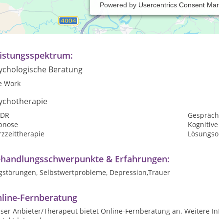
Powered by
Usercentrics Consent Ma
axiszeiten:
rmine nach Vereinbarung
istungsspektrum:
ychologische Beratung
e Work
ychotherapie
DR
Gespräch
pnose
Kognitive
zzeittherapie
Lösungsor
handlungsschwerpunkte & Erfahrungen:
gstörungen, Selbstwertprobleme, Depression,Trauer
line-Fernberatung
ser Anbieter/Therapeut bietet Online-Fernberatung an. Weitere In