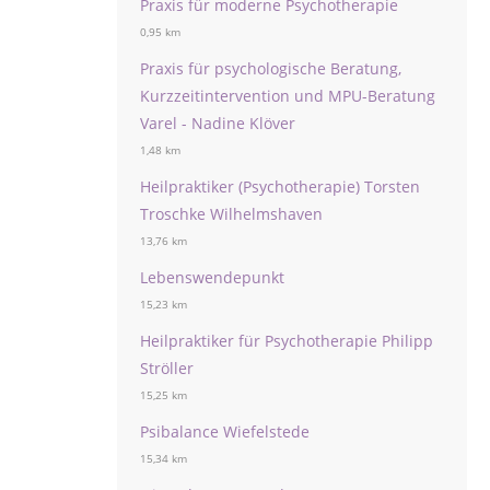
Praxis für moderne Psychotherapie
0,95 km
Praxis für psychologische Beratung,
Kurzzeitintervention und MPU-Beratung
Varel - Nadine Klöver
1,48 km
Heilpraktiker (Psychotherapie) Torsten
Troschke Wilhelmshaven
13,76 km
Lebenswendepunkt
15,23 km
Heilpraktiker für Psychotherapie Philipp
Ströller
15,25 km
Psibalance Wiefelstede
15,34 km