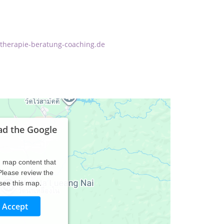
therapie-beratung-coaching.de
ad the Google
d map content that
 Please review the
 see this map.
Accept