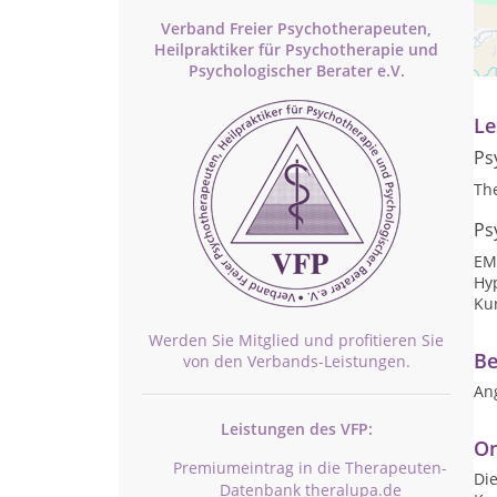
Pr
Verband Freier Psychotherapeuten,
Heilpraktiker für Psychotherapie und
Te
Psychologischer Berater e.V.
Le
Ps
Th
Ps
EM
Hy
Kur
Werden Sie Mitglied und profitieren Sie
Be
von den Verbands-Leistungen.
An
Leistungen des VFP:
On
Premiumeintrag in die Therapeuten-
Die
Datenbank theralupa.de