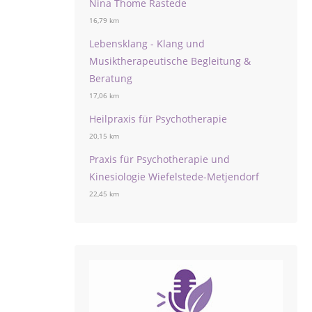
Nina Thome Rastede
16,79 km
Lebensklang - Klang und
Musiktherapeutische Begleitung &
Beratung
17,06 km
Heilpraxis für Psychotherapie
20,15 km
Praxis für Psychotherapie und
Kinesiologie Wiefelstede-Metjendorf
22,45 km