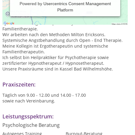
Powered by
Usercentrics Consent Management
Platform
Wir sind eine psychotherapeutische Praxis mit
Schwerpunkt Hypnotherapie und Hypnose sowie
systemischer Angsttherapie und systemischer
Familientherapie.
Wir arbeiten nach den Methoden Milton Ericksons.
Systemische Angstbehandlung durch Open - End Therapie.
Meine Kollegin ist Ergotherapeutin und systemische
Familientherapeutin.
Ich selbst bin Heilpraktiker für Psychotherapie sowie
zertifizierter Hypnotherapeut / Hypnosetherapeut.
Unsere Praxisräume sind in Kassel Bad Wilhelmshöhe.
Praxiszeiten:
Täglich von 9.00 - 12.00 und 14.00 - 17.00
sowie nach Vereinbarung.
Leistungsspektrum:
Psychologische Beratung
Autogenes Training
Burnout-Beratung