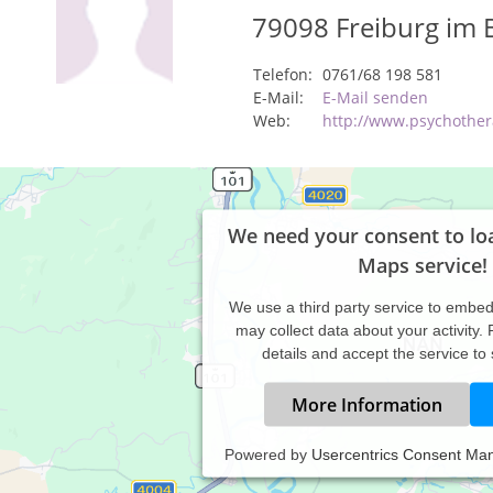
79098
Freiburg im 
Telefon:
0761/68 198 581
E-Mail:
E-Mail senden
Web:
http://www.psychother
We need your consent to lo
Maps service!
We use a third party service to embe
may collect data about your activity.
details and accept the service to
More Information
Powered by
Usercentrics Consent Ma
 Seele zu Pflegen und die Ängste, die sich in unserer Seele befin
ört zu den sinnvollsten Dingen, die wir in unserem Leben machen 