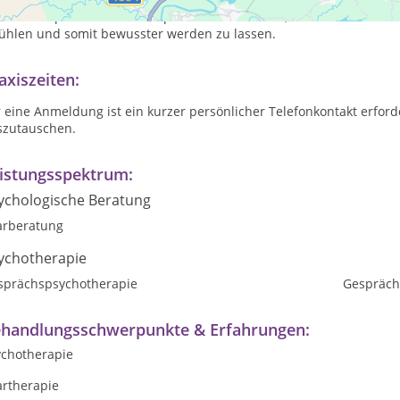
ychotherapie und Paartherapie helfen wir Ihnen, erlittene und au
fühlen und somit bewusster werden zu lassen.
axiszeiten:
 eine Anmeldung ist ein kurzer persönlicher Telefonkontakt erford
szutauschen.
istungsspektrum:
ychologische Beratung
arberatung
ychotherapie
sprächspsychotherapie
Gespräch
handlungsschwerpunkte & Erfahrungen:
ychotherapie
artherapie