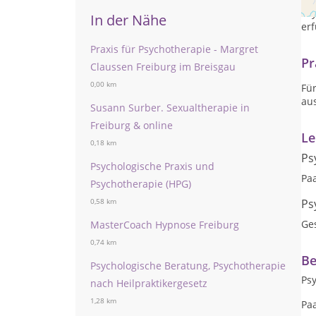
Ps
In der Nähe
er
Praxis für Psychotherapie - Margret
Pr
Claussen Freiburg im Breisgau
0,00 km
Für
au
Susann Surber. Sexualtherapie in
Freiburg & online
Le
0,18 km
Ps
Psychologische Praxis und
Pa
Psychotherapie (HPG)
Ps
0,58 km
Ge
MasterCoach Hypnose Freiburg
0,74 km
Be
Psychologische Beratung, Psychotherapie
Ps
nach Heilpraktikergesetz
1,28 km
Pa