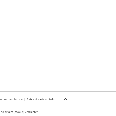
on Fachverbände
|
Aktion Continentale
d divers (m/w/d) verzichtet.