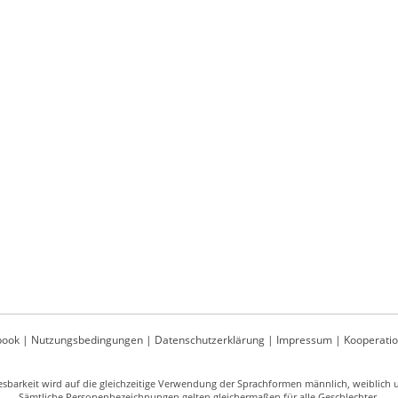
book
|
Nutzungsbedingungen
|
Datenschutzerklärung
|
Impressum
|
Kooperati
sbarkeit wird auf die gleichzeitige Verwendung der Sprachformen männlich, weiblich un
Sämtliche Personenbezeichnungen gelten gleichermaßen für alle Geschlechter.