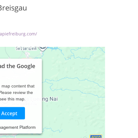
Breisgau
apiefreiburg.com/
ad the Google
d map content that
 Please review the
 see this map.
Accept
nagement Platform
den, aufzuspüren, zuzulassen und zu akzeptieren,
können. In unserer Freiburger Praxis für