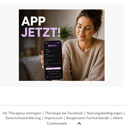
Als Therapeut eintragen
|
Theralupa bei Facebook
|
Nutzungsbedingungen
|
Datenschutzerklärung
|
Impressum
|
Kooperation Fachverbände
|
Aktion
Continentale