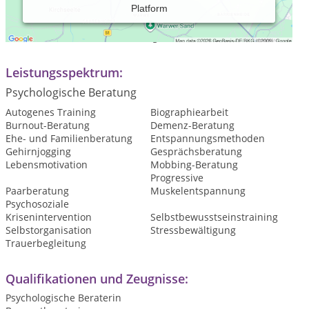
Platform
Praxiszeiten:
nach telefonischer Vereinbarung
Leistungsspektrum:
Psychologische Beratung
Autogenes Training
Biographiearbeit
Burnout-Beratung
Demenz-Beratung
Ehe- und Familienberatung
Entspannungsmethoden
Gehirnjogging
Gesprächsberatung
Lebensmotivation
Mobbing-Beratung
Progressive
Paarberatung
Muskelentspannung
Psychosoziale
Krisenintervention
Selbstbewusstseinstraining
Selbstorganisation
Stressbewältigung
Trauerbegleitung
Qualifikationen und Zeugnisse:
Psychologische Beraterin