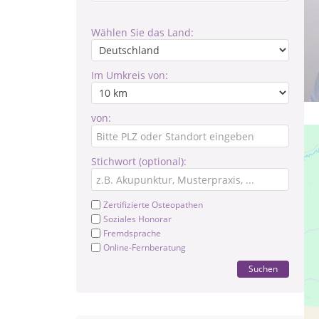
Wählen Sie das Land:
Im Umkreis von:
von:
Stichwort (optional):
Zertifizierte Osteopathen
Soziales Honorar
Fremdsprache
Online-Fernberatung
Suchen