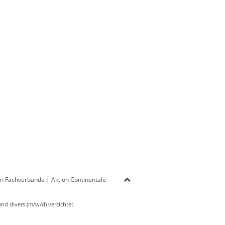
on Fachverbände
|
Aktion Continentale
d divers (m/w/d) verzichtet.