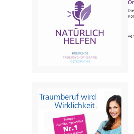
On
Die
Ko
Ver