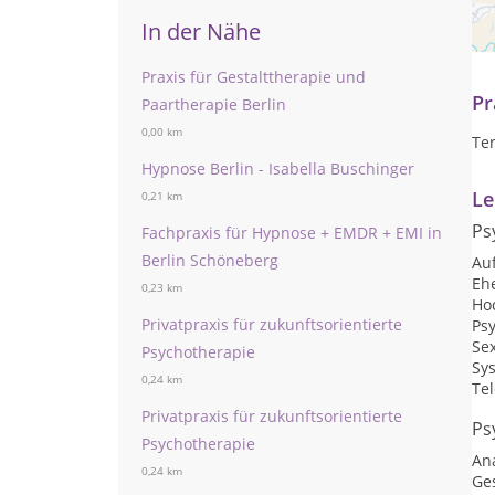
Paa
Be
In der Nähe
Sc
Praxis für Gestalttherapie und
Pr
Paartherapie Berlin
0,00 km
Te
Hypnose Berlin - Isabella Buschinger
Le
0,21 km
Ps
Fachpraxis für Hypnose + EMDR + EMI in
Berlin Schöneberg
Auf
Eh
0,23 km
Hoc
Privatpraxis für zukunftsorientierte
Ps
Se
Psychotherapie
Sy
0,24 km
Te
Privatpraxis für zukunftsorientierte
Ps
Psychotherapie
An
0,24 km
Ge