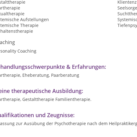
talttherapie
Klientenz
artherapie
Seelsorg
xualtherapie
Suchtthe
stemische Aufstellungen
Systemis
stemische Therapie
Tiefenps
rhaltenstherapie
aching
sonality Coaching
handlungsschwerpunkte & Erfahrungen:
artherapie, Eheberatung, Paarberatung
ine therapeutische Ausbildung:
rtherapie, Gestalttherapie Familientherapie.
alifikationen und Zeugnisse:
lassung zur Ausübung der Psychotherapie nach dem Heilpraktikerg