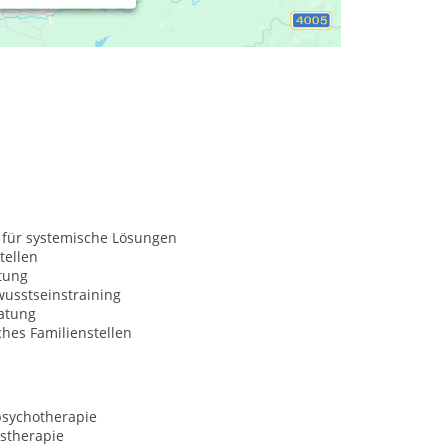
Trennunsgedanken)
und in
akuten
sbische Paare
. Unsere Praxis befindet sich in Berlin
 für systemische Lösungen
tellen
tung
usstseinstraining
atung
hes Familienstellen
psychotherapie
stherapie