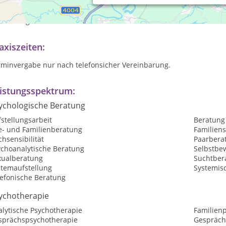
rtherapie Berlin
bietet Ihnen Beratung bei:
Trennungsabsichten (
ziehungskrisen
an! Ein Angebot für
heterosexuelle
,
schwule
und
le
höneberg
axiszeiten:
rminvergabe nur nach telefonsicher Vereinbarung.
istungsspektrum:
ychologische Beratung
stellungsarbeit
Beratung
e- und Familienberatung
Familiens
hsensibilität
Paarbera
ychoanalytische Beratung
Selbstbew
xualberatung
Suchtber
stemaufstellung
Systemisc
lefonische Beratung
ychotherapie
alytische Psychotherapie
Familien
sprächspsychotherapie
Gespräch