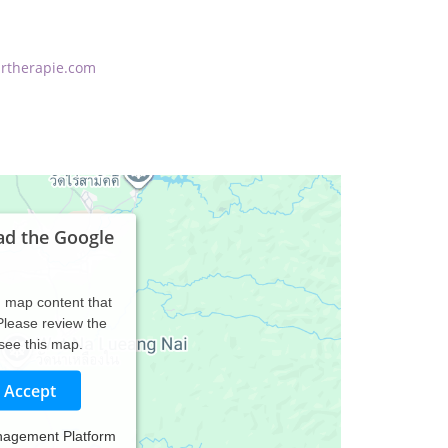
artherapie.com
ad the Google
d map content that
 Please review the
 see this map.
Accept
nagement Platform