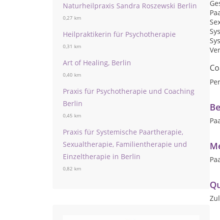
Ges
Naturheilpraxis Sandra Roszewski Berlin
Pa
0,27 km
Se
Sy
Heilpraktikerin für Psychotherapie
Sy
0,31 km
Ve
Art of Healing, Berlin
Co
0,40 km
Per
Praxis für Psychotherapie und Coaching
Berlin
Be
0,45 km
Pa
Praxis für Systemische Paartherapie,
Sexualtherapie, Familientherapie und
Me
Einzeltherapie in Berlin
Paa
0,82 km
Qu
Zu