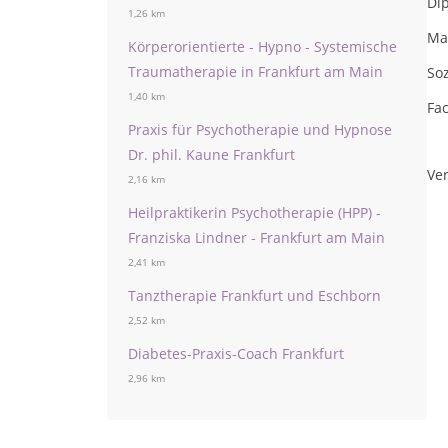
Dip
1,26 km
Ma
Körperorientierte - Hypno - Systemische
Traumatherapie in Frankfurt am Main
Soz
1,40 km
Fac
Praxis für Psychotherapie und Hypnose
Dr. phil. Kaune Frankfurt
Ver
2,16 km
Heilpraktikerin Psychotherapie (HPP) -
Franziska Lindner - Frankfurt am Main
2,41 km
Tanztherapie Frankfurt und Eschborn
2,52 km
Diabetes-Praxis-Coach Frankfurt
2,96 km