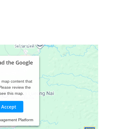
ad the Google
d map content that
 Please review the
 see this map.
Accept
nagement Platform