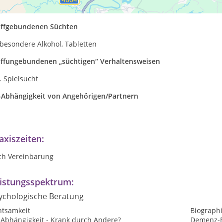
rsonen mit Problemen bei
offgebundenen Süchten
besondere Alkohol, Tabletten
offungebundenen „süchtigen“ Verhaltensweisen
. Spielsucht
-Abhängigkeit von Angehörigen/Partnern
axiszeiten:
ch Vereinbarung
istungsspektrum:
ychologische Beratung
htsamkeit
Biographi
-Abhängigkeit - Krank durch Andere?
Demenz-