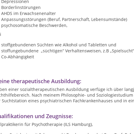
Depressionen
Borderlinstörungen
AHDS im Erwachsenenalter
Anpassungsstörungen (Beruf, Partnerschaft, Lebensumstände)
psychosomatische Beschwerden,
i
stoffgebundenen Süchten wie Alkohol und Tabletten und
stoffungebundene „süchtigen“ Verhaltensweisen, z.B „Spielsucht“
Co-Abhängigkeit
ine therapeutische Ausbildung:
ben einer sozialtherapeutischen Ausbildung verfüge ich über lang
hthilfebereich. Nach meinem Philosophie- und Soziologiestudium h
r Suchtstation eines psychiatrischen Fachkrankenhauses und in ei
alifikationen und Zeugnisse:
lpraktikerin für Psychotherapie (ILS Hamburg),