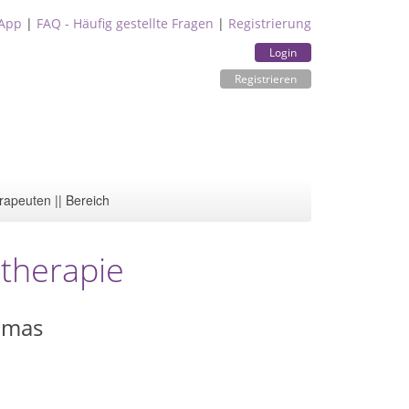
App
|
FAQ - Häufig gestellte Fragen
|
Registrierung
Login
Registrieren
rapeuten || Bereich
stherapie
omas