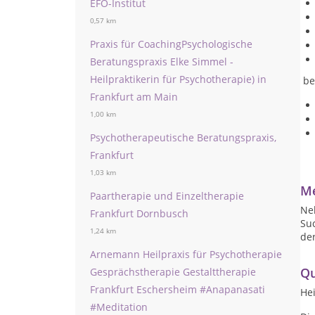
EFO-Institut
0,57 km
Praxis für CoachingPsychologische
Beratungspraxis Elke Simmel -
Heilpraktikerin für Psychotherapie) in
be
Frankfurt am Main
1,00 km
Psychotherapeutische Beratungspraxis,
Frankfurt
1,03 km
Me
Paartherapie und Einzeltherapie
Ne
Frankfurt Dornbusch
Suc
1,24 km
de
Arnemann Heilpraxis für Psychotherapie
Qu
Gesprächstherapie Gestalttherapie
Frankfurt Eschersheim #Anapanasati
Hei
#Meditation