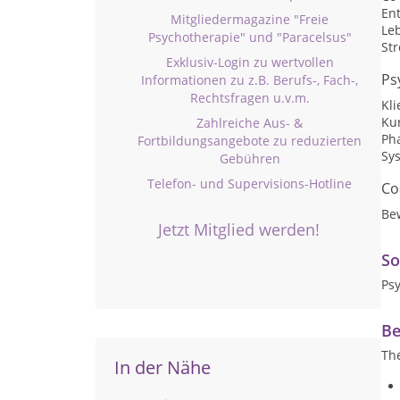
En
Mitgliedermagazine "Freie
Le
Psychotherapie" und "Paracelsus"
St
Exklusiv-Login zu wertvollen
Ps
Informationen zu z.B. Berufs-, Fach-,
Rechtsfragen u.v.m.
Kli
Kur
Zahlreiche Aus- &
Ph
Fortbildungsangebote zu reduzierten
Sy
Gebühren
Telefon- und Supervisions-Hotline
Co
Be
Jetzt Mitglied werden!
So
Ps
Be
Th
In der Nähe