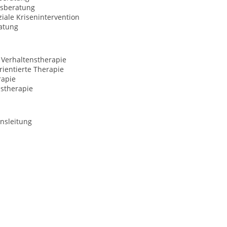
sberatung
iale Krisenintervention
atung
 Verhaltenstherapie
ientierte Therapie
rapie
nstherapie
nsleitung