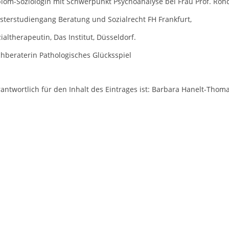
lom-Soziologin mit Schwerpunkt Psychoanalyse bei Frau Prof. Rohd
sterstudiengang Beratung und Sozialrecht FH Frankfurt,
ialtherapeutin, Das Institut, Düsseldorf.
hberaterin Pathologisches Glücksspiel
antwortlich für den Inhalt des Eintrages ist: Barbara Hanelt-Thom