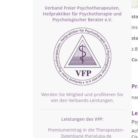
Pe
Verband Freier Psychotherapeuten,
Heilpraktiker für Psychotherapie und
st
Psychologischer Berater e.V.
ins
st
z.B
Co
Pr
Werden Sie Mitglied und profitieren Sie
na
von den Verbands-Leistungen.
Le
Leistungen des VFP:
Ps
Premiumeintrag in die Therapeuten-
Ac
Datenbank theralupa.de
Co