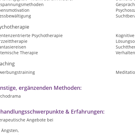
tspannungsmethoden
Gespräch
bensmotivation
Psychosoz
ressbewältigung
Suchtber
ychotherapie
entenzentrierte Psychotherapie
Kognitive
zzeittherapie
Lösungsor
antasiereisen
Suchtthe
stemische Therapie
Verhalte
aching
werbungstraining
Meditatio
nstige, ergänzenden Methoden:
ychodrama
handlungsschwerpunkte & Erfahrungen:
erapeutische Angebote bei
Ängsten,